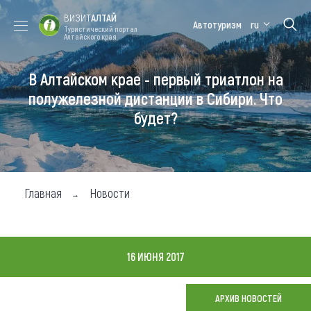
ВИЗИТ
АЛТАЙ
Автотуризм
ru
Туристический портал
Алтайского края
В Алтайском крае - первый триатлон на
Форум VISIT
Цветение
Медицинский
Алтайская
ALTAI
маральника
форум
зимовка
полужелезной дистанции в Сибири. Что
будет?
Туры
Где побывать
Чем заняться
Главная
Новости
Где остановиться
Где поесть
16 ИЮНЯ 2017
Карта
АРХИВ НОВОСТЕЙ
Новости