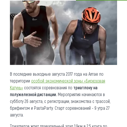
Что привезти (сувениры)
О регионе
Коллекция впечатлений
Другие рубрики
В последние выходные августа 2017 года на Алтае по
территории
особой экономической зоны «Бирюзовая
Катунь»
состоятся соревнования по
триатлону на
полужелезной дистанции.
Мероприятия начинаются в
субботу 26 августа, с регистрации, знакомства с трассой,
брифингом и PastaParty. Старт соревнований - 9 утра 27
августа.
Триатлетов ждет плавательный этап 1,9км в 2,5 круга по