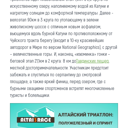
искусственному озеру, наполняемому водой из Катуни и
нагретому солнцем до комфортной температуры. Далее -
велоэтап 90км в 3 круга по утопающему в зелени
живописному шоссе с отличным новым асфальтом,
вьющемуся вдоль бурной Катуни по противоположному от
Чуйского тракта берегу (входит в 10-ку красивейших
автодорог в Мире по версии National Geographics), с другой
– величественные горы. И, наконец, «изюминка» гонки –
беговой этап 21,1км в 2 круга: 8 км до
Тавдинских пещер
,
местной достопримечательности. Участникам предстоит
забежать и спуститься по серпантину до смотровой
площадке, а также яркий финиш, перед озером, где с
бурными овациями спортсменов встретят многочисленные
туристы и болельщики.