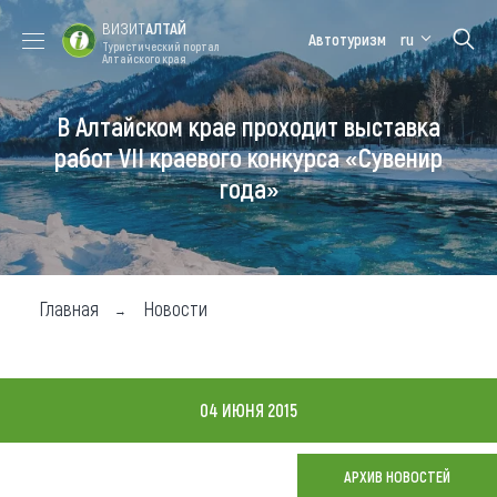
ВИЗИТ
АЛТАЙ
Автотуризм
ru
Туристический портал
Алтайского края
В Алтайском крае проходит выставка
Форум VISIT
Цветение
Медицинский
Алтайская
ALTAI
маральника
форум
зимовка
работ VII краевого конкурса «Сувенир
года»
Туры
Где побывать
Чем заняться
Главная
Новости
Где остановиться
Где поесть
04 ИЮНЯ 2015
Карта
АРХИВ НОВОСТЕЙ
Новости