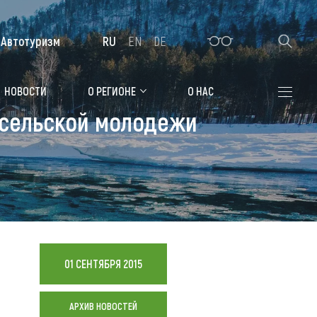
Автотуризм
RU
EN
DE
Алтайская зимовка
НОВОСТИ
О РЕГИОНЕ
О НАС
т сельской молодежи
Где остановиться
Санатории
Гостиницы, отели
Коттеджи, базы
Сельские усадьбы
01 СЕНТЯБРЯ 2015
Мотели, придорожные отели
АРХИВ НОВОСТЕЙ