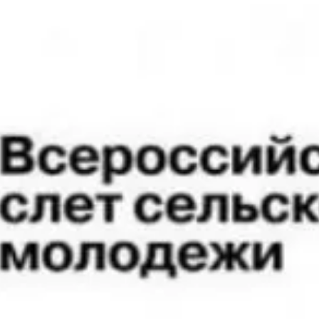
та
О регионе
ости
Общая информация
Как добраться
привезти (сувениры)
Люди, прославившие Ал
Карты и буклеты