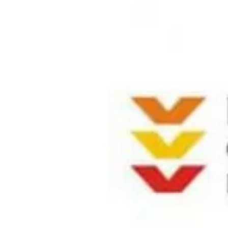
Где поесть
Кар
Нов
Рестораны
Кафе
Что 
Придорожные кафе
Другие рубрики
О нас
Реестр туроператоров
Алтайского края
Реестр туристических
агентств Алтайского края