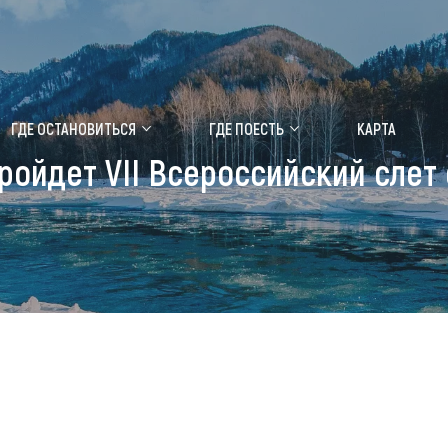
ение маральника
Медицинский форум
ГДЕ ОСТАНОВИТЬСЯ
ГДЕ ПОЕСТЬ
КАРТА
ройдет VII Всероссийский сле
 побывать
Чем заняться
ты природы
Календарь событий
ты истории и культуры
Аудиогид
ты развлечений
Мой маршрут
уристических мест
аломобильных граждан