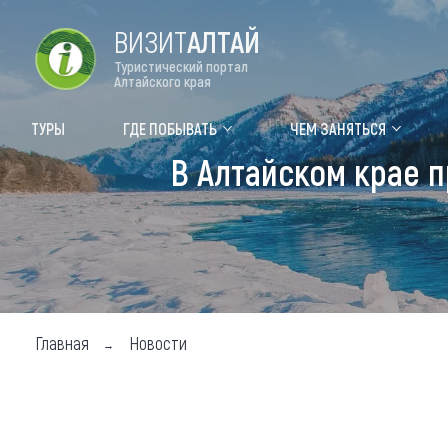
ВИЗИТ
АЛТАЙ
Туристический портал
Алтайского края
Форум VISIT ALTAI
Цвет
ТУРЫ
ГДЕ ПОБЫВАТЬ
ЧЕМ ЗАНЯТЬСЯ
В Алтайском крае п
Туры
Где
Объек
Объек
Объек
Главная
Новости
Топ т
Для м