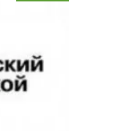
Коллекция впечатлений
Блог путешественника
Видеогалерея
тай
Фотогалерея