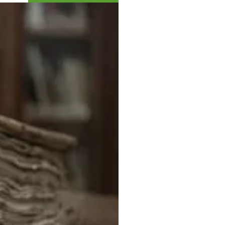
Коллекция впечатлений
Блог путешественника
Видеогалерея
тай
Фотогалерея