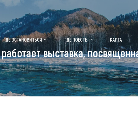
ение маральника
Медицинский форум
ГДЕ ОСТАНОВИТЬСЯ
ГДЕ ПОЕСТЬ
КАРТА
 работает выставка, посвященн
 побывать
Чем заняться
ты природы
Календарь событий
ты истории и культуры
Аудиогид
ты развлечений
Мой маршрут
уристических мест
аломобильных граждан