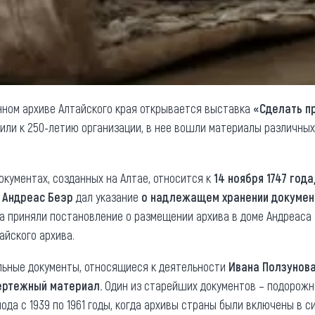
енном архиве Алтайского края открывается выставка
«Сделать п
чили к 250-летию организации, в нее вошли материалы различных
окументах, созданных на Алтае, относится к
14 ноября 1747 года
в
Андреас Беэр
дал указание
о надлежащем хранении документ
года приняли постановление о размещении архива в доме Андреаса
айского архива.
льные документы, относящиеся к деятельности
Ивана Ползунов
ертежный материал.
Один из старейших документов – подорожна
да с 1939 по 1961 годы, когда архивы страны были включены в с