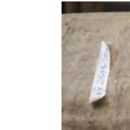
Где поесть
Кар
Нов
Рестораны
Кафе
Что 
Придорожные кафе
Другие рубрики
О нас
Реестр туроператоров
Алтайского края
Реестр туристических
агентств Алтайского края