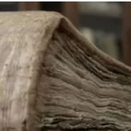
та
О регионе
ости
Общая информация
Как добраться
привезти (сувениры)
Люди, прославившие Ал
Карты и буклеты