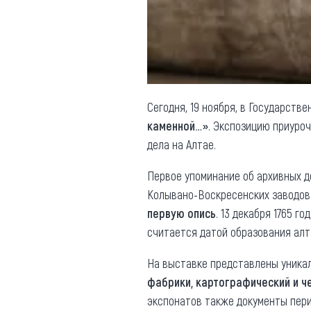
Обращения граждан
Противодействие коррупции
Сегодня, 19 ноября, в Государств
каменной…»
. Экспозицию приуро
дела на Алтае.
Первое упоминание об архивных д
Колывано-Воскресенских заводо
первую опись
. 13 декабря 1765 
считается датой образования алт
На выставке представлены уника
фабрики, картографический и ч
экспонатов также документы перио