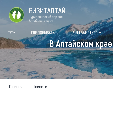
ВИЗИТ
АЛТАЙ
Туристический портал
Алтайского края
Форум VISIT ALTAI
Цвет
ТУРЫ
ГДЕ ПОБЫВАТЬ
ЧЕМ ЗАНЯТЬСЯ
В Алтайском крае
Туры
Где
Объек
Объек
Объек
Главная
Новости
Топ т
Для м