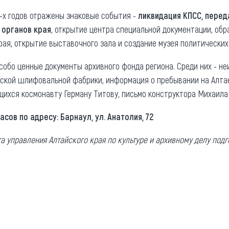
0-х годов отражены знаковые события -
ликвидация КПСС, перед
 органов края
, открытие центра специальной документации, об
рая, открытие выставочного зала и создание музея политических
собо ценные документы архивного фонда региона. Среди них - не
нской шлифовальной фабрики, информация о пребывании на Алта
щихся космонавту Герману Титову, письмо конструктора Михаила
асов по адресу: Барнаул, ул. Анатолия, 72
а управления Алтайского края по культуре и архивному делу под