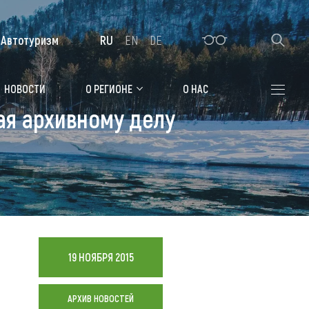
Автотуризм
RU
EN
DE
Алтайская зимовка
НОВОСТИ
О РЕГИОНЕ
О НАС
ая архивному делу
Где остановиться
Санатории
Гостиницы, отели
Коттеджи, базы
Сельские усадьбы
19 НОЯБРЯ 2015
Мотели, придорожные отели
АРХИВ НОВОСТЕЙ