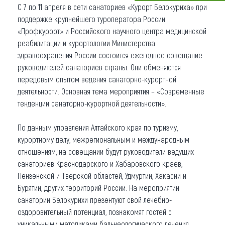
С 7 по 11 апреля в сети санаториев «Курорт Белокуриха» при
Что привезти (сувениры)
поддержке крупнейшего туроператора России
«Профкурорт» и Российского научного центра медицинской
О регионе
реабилитации и курортологии Министерства
здравоохранения России состоится ежегодное совещание
Коллекция впечатлений
руководителей санаториев страны. Они обменяются
передовым опытом ведения санаторно-курортной
Другие рубрики
деятельности. Основная тема мероприятия – «Современные
тенденции санаторно-курортной деятельности».
По данным управления Алтайского края по туризму,
курортному делу, межрегиональным и международным
отношениям, на совещании будут руководители ведущих
санаториев Краснодарского и Хабаровского краев,
Пензенской и Тверской областей, Удмуртии, Хакасии и
Бурятии, других территорий России. На мероприятии
санатории Белокурихи презентуют свой лечебно-
оздоровительный потенциал, познакомят гостей с
уникальными методиками бальнеологического лечения,