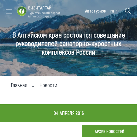
ВИЗИТ
АЛТАЙ
Автотуризм
ru
Туристический портал
Алтайского края
В Алтайском крае состоится совещание
Форум VISIT
Цветение
Медицинский
Алтайская
ALTAI
маральника
форум
зимовка
руководителей санаторно-курортных
комплексов России
Туры
Где побывать
Чем заняться
Главная
Новости
Где остановиться
Где поесть
04 АПРЕЛЯ 2016
Карта
АРХИВ НОВОСТЕЙ
Новости