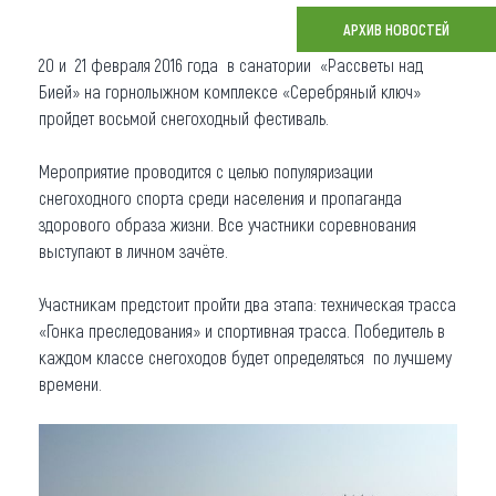
АРХИВ НОВОСТЕЙ
Что привезти (сувениры)
20 и 21 февраля 2016 года в санатории «Рассветы над
О регионе
Бией» на горнолыжном комплексе «Серебряный ключ»
пройдет восьмой снегоходный фестиваль.
Коллекция впечатлений
Мероприятие проводится с целью популяризации
Другие рубрики
снегоходного спорта среди населения и пропаганда
здорового образа жизни. Все участники соревнования
выступают в личном зачёте.
Участникам предстоит пройти два этапа: техническая трасса
«Гонка преследования» и спортивная трасса. Победитель в
каждом классе снегоходов будет определяться по лучшему
времени.