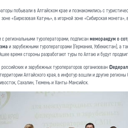
та
О регионе
аторы побывали в Алтайском крае и познакомились с туристичес
зоне «Бирюзовая Катунь», в игорной зоне «Сибирская монета», 
ости
Общая информация
Как добраться
привезти (сувениры)
и с региональными туроператорами, подписан
меморандум о сот
Люди, прославившие Ал
изма
и зарубежными туроператорами (Германия, Узбекистан), а т
Карты и буклеты
йшее время стороны разработают туры по Алтаю и будут продвиг
я российских и зарубежных туроператоров организован
Ф
едерал
территории Алтайского края, в инфотур вошли и другие регионы 
дивосток, Сахалин, Тюмень и Ханты-Мансийск.