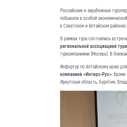
Где поесть
Кар
Российские и зарубежные туропер
побывали в особой экономической 
Нов
Рестораны
в Советском и Алтайском районах.
Кафе
Что 
В рамках тура состоялись встреч
Придорожные кафе
региональной ассоциацией тур
туркомпаниями (Москва). В ближа
Инфортур по Алтайскому краю дл
компанией «Интерс-Рус».
Кроме 
Другие рубрики
Иркутская область, Бурятия, Вла
О нас
Реестр туроператоров
Алтайского края
Реестр туристических
агентств Алтайского края