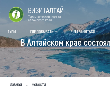
ВИЗИТ
АЛТАЙ
Туристический портал
Алтайского края
Форум VISIT ALTAI
Цвет
ТУРЫ
ГДЕ ПОБЫВАТЬ
ЧЕМ ЗАНЯТЬСЯ
В Алтайском крае состоя
Туры
Где
Объек
Объек
Объек
Главная
Новости
Топ т
Для м