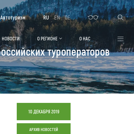
Автотуризм
RU
EN
DE
Алтайская зимовка
НОВОСТИ
О РЕГИОНЕ
О НАС
российских туроператоров
Где остановиться
Санатории
Гостиницы, отели
Коттеджи, базы
Сельские усадьбы
10 ДЕКАБРЯ 2019
Мотели, придорожные отели
АРХИВ НОВОСТЕЙ