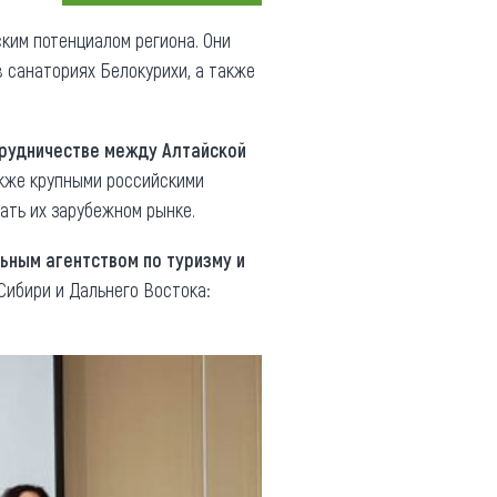
Коллекция впечатлений
ким потенциалом региона. Они
в санаториях Белокурихи, а также
Блог путешественника
Видеогалерея
рудничестве между Алтайской
тай
Фотогалерея
акже крупными российскими
ать их зарубежном рынке.
ьным агентством по туризму и
Сибири и Дальнего Востока: