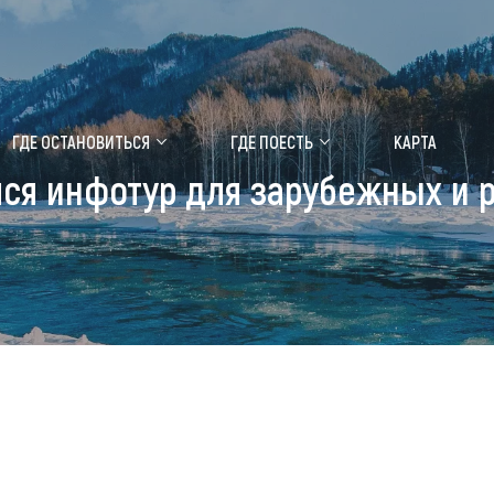
ение маральника
Медицинский форум
ГДЕ ОСТАНОВИТЬСЯ
ГДЕ ПОЕСТЬ
КАРТА
лся инфотур для зарубежных и 
 побывать
Чем заняться
ты природы
Календарь событий
ты истории и культуры
Аудиогид
ты развлечений
Мой маршрут
уристических мест
аломобильных граждан