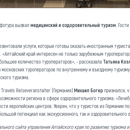
нфотура вызвал
медицинский и оздоровительный туризм.
Гости
езентовали услуги, которые готовы оказать иностранным туриста
. «Алтайский край интересен не только зарубежным туроператора
большее количество туроператоров», - рассказала
Татьяна Коз
московских туроператоров по внутреннему и въездному туризму.
ского туризма.
Travels Reiseveranstalter (Германия)
Михаил Богер
признался, ч
 возможности региона в сфере оздоровительного туризма: «Лече
ти европейских центров. Уверен, что у туристов из Германии п
 большой потенциал как экскурсионного, так и оздоровительного 
ьного сайта управления Алтайского края по развитию туризма и 