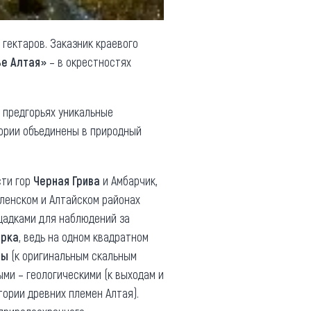
гектаров. Заказник краевого
е Алтая»
– в окрестностях
 предгорьях уникальные
ории объединены в природный
сти гор
Черная Грива
и Амбарчик,
оленском и Алтайском районах
щадками для наблюдений за
арка
, ведь на одном квадратном
ты
(к оригинальным скальным
ми – геологическими (к выходам и
ории древних племен Алтая).