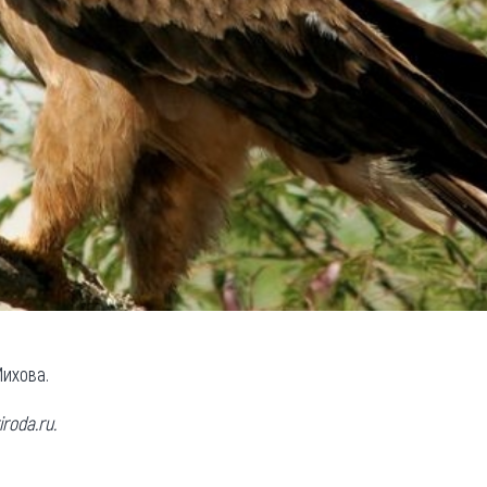
ихова.
iroda.ru.