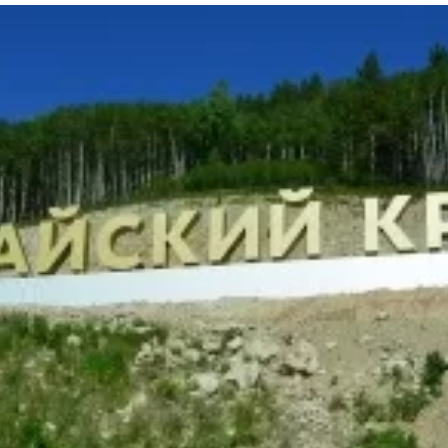
та
О регионе
ости
Общая информация
Как добраться
привезти (сувениры)
Люди, прославившие Ал
Карты и буклеты