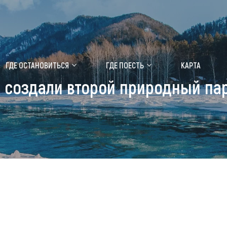
ение маральника
Медицинский форум
ГДЕ ОСТАНОВИТЬСЯ
ГДЕ ПОЕСТЬ
КАРТА
 создали второй природный пар
 побывать
Чем заняться
ты природы
Календарь событий
ты истории и культуры
Аудиогид
ты развлечений
Мой маршрут
уристических мест
аломобильных граждан