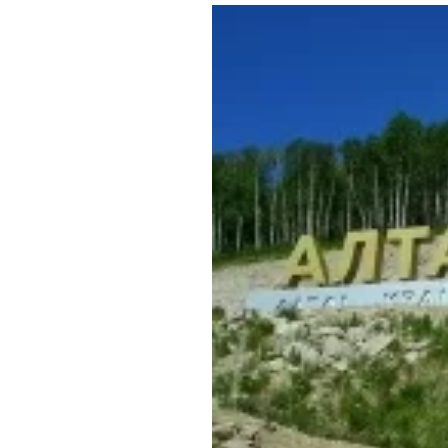
Где поесть
Кар
Нов
Рестораны
Кафе
Что 
Придорожные кафе
Другие рубрики
О нас
Реестр туроператоров
Алтайского края
Реестр туристических
агентств Алтайского края