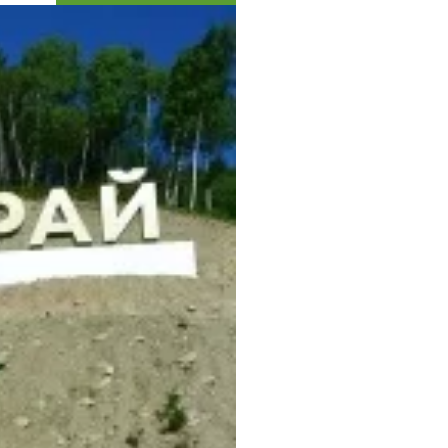
Коллекция впечатлений
Блог путешественника
Видеогалерея
тай
Фотогалерея