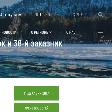
Автотуризм
RU
EN
DE
Алтайская зимовка
НОВОСТИ
О РЕГИОНЕ
О НАС
к и 38-й заказник
Где остановиться
Санатории
Гостиницы, отели
Коттеджи, базы
Сельские усадьбы
11 ДЕКАБРЯ 2017
Мотели, придорожные отели
АРХИВ НОВОСТЕЙ