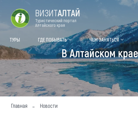
ВИЗИТ
АЛТАЙ
Туристический портал
Алтайского края
Форум VISIT ALTAI
Цвет
ТУРЫ
ГДЕ ПОБЫВАТЬ
ЧЕМ ЗАНЯТЬСЯ
В Алтайском крае
Туры
Где
Объек
Объек
Объек
Главная
Новости
Топ т
Для м