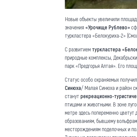
Новые объекты увеличили площадь
значения
«Урочище Рублево»
сф
туркластера «Белокуриха-2» (Смо
С развитием
туркластера «Бело
природные комплексы, Декабрьск
парк «Предгорья Алтая». Его пл
Статус особо охраняемых получил
Синюха
/ Малая Синюха и район с
станут
рекреационно-туристиче
птицами и животными. В зоне луг
метре здесь попеременно цветут
образованиям, бывшему вольфрамо
месторождениям поделочных и пол