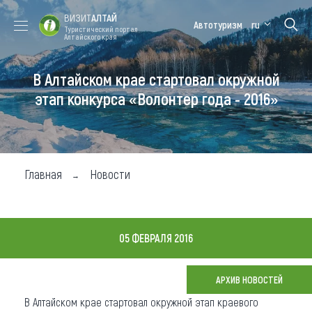
ВИЗИТ
АЛТАЙ
Автотуризм
ru
Туристический портал
Алтайского края
В Алтайском крае стартовал окружной
Форум VISIT
Цветение
Медицинский
Алтайская
ALTAI
маральника
форум
зимовка
этап конкурса «Волонтер года - 2016»
Туры
Где побывать
Главная
Новости
Чем заняться
Где остановиться
05 ФЕВРАЛЯ 2016
Где поесть
Карта
АРХИВ НОВОСТЕЙ
В Алтайском крае стартовал окружной этап краевого
Новости