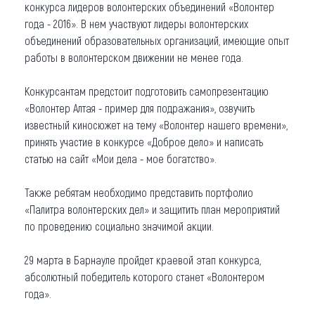
конкурса лидеров волонтерских объединений «Волонтер
Что привезти (сувениры)
года - 2016». В нем участвуют лидеры волонтерских
объединений образовательных организаций, имеющие опыт
О регионе
работы в волонтерском движении не менее года.
Коллекция впечатлений
Конкурсантам предстоит подготовить самопрезентацию
«Волонтер Алтая - пример для подражания», озвучить
Другие рубрики
известный киносюжет на тему «Волонтер нашего времени»,
принять участие в конкурсе «Доброе дело» и написать
статью на сайт «Мои дела - мое богатство».
Также ребятам необходимо представить портфолио
«Палитра волонтерских дел» и защитить план мероприятий
по проведению социально значимой акции.
29 марта в Барнауле пройдет краевой этап конкурса,
абсолютный победитель которого станет «Волонтером
года».