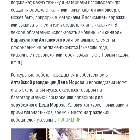
подскажет, какую технику и материалы использовать для
создания варежек: ткани или пряжу,
картон или бисер
, а
может быть, природные материалы. Расписывать варежки
или вышивать, плести или украшать их аппликациями. В
декоре обязательно использовать эмблемы или
символы
Барнаула или Алтайского края
, остальные элементы
оформления не регламентируются (символы года,
сказочные персонажи или герои, связанные с Новым годом,
и т. п.).
Конкурсные работы передаются в собственность
Алтайской резиденции Деда Мороза
и впоследствии могут
стать экспонатом музея, оказаться товаром на
благотворительной ярмарке или подарком
для
зарубежного Деда Мороза
. Условия конкурса, номинации и
призы для участников, время и место награждения
победителей указаны в
ПОЛОЖЕНИИ
.