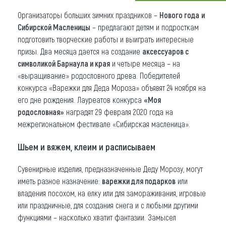
Организаторы больших зимних праздников –
Нового года
и
Что привезти (сувениры)
Сибирской Масленицы
– предлагают детям и подросткам
О регионе
подготовить творческие работы и выиграть интересные
призы. Два месяца дается на создание
аксессуаров с
Коллекция впечатлений
символикой Барнаула и края
и четыре месяца – на
«выращивание» родословного древа. Победителей
Другие рубрики
конкурса «Варежки для Деда Мороза» объявят 24 ноября на
его дне рождения. Лауреатов конкурса
«Моя
родословная»
наградят 29 февраля 2020 года на
межрегиональном фестивале «Сибирская масленица».
Шьем и вяжем, клеим и расписываем
Сувенирные изделия, предназначенные Деду Морозу, могут
иметь разное назначение:
варежки для подарков
или
владения посохом, на елку или для замораживания, игровые
или праздничные, для создания снега и с любыми другими
функциями – насколько хватит фантазии. Замысел