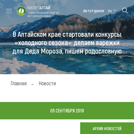
ВИЗИТ
АЛТАЙ
Автотуризм
ru
Туристический портал
Алтайского края
В Алтайском крае стартовали конкурсы
Форум VISIT
Цветение
Медицинский
Алтайская
ALTAI
маральника
форум
зимовка
«холодного сезона»: делаем варежки
для Деда Мороза, пишем родословную
Туры
Где побывать
Чем заняться
Главная
Новости
Где остановиться
Где поесть
05 СЕНТЯБРЯ 2019
Карта
АРХИВ НОВОСТЕЙ
Новости