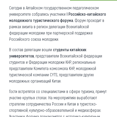
Сегодня в Алтайском государственном педагогическом
Что привезти (сувениры)
университете собрались участники
I Российско-китайского
О регионе
молодежного туристического форума.
Форум проходит в
рамках визита в регион делегации Всекитайской
Коллекция впечатлений
федерации молодежи при партнерской поддержке
Российского союза молодежи.
Другие рубрики
В состав делегации вошли
студенты китайских
университетов
, представители Всекитайской федерации
студентов и Федерации молодежи КНР, региональные
представители Комитета комсомола КНР, молодежной
туристической компании CYTS, представители других
молодежных организаций Китая.
Гости встретятся со специалистами в сфере туризма, примут
участие круглых столах. На мероприятиях выработают
стратегии сотрудничества России и Китая в туристско-
спортивной, культурно-образовательной и медиасферах.
Участники форума познакомятся с историко-культурным,