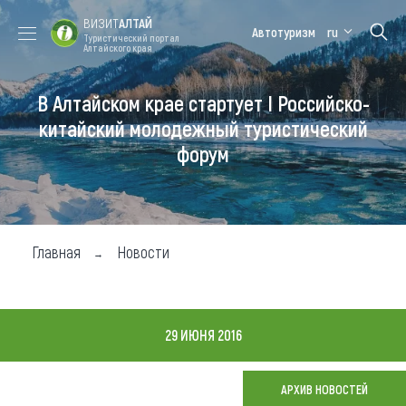
ВИЗИТ
АЛТАЙ
Автотуризм
ru
Туристический портал
Алтайского края
В Алтайском крае стартует I Российско-
Форум VISIT
Цветение
Медицинский
Алтайская
ALTAI
маральника
форум
зимовка
китайский молодежный туристический
форум
Туры
Где побывать
Чем заняться
Главная
Новости
Где остановиться
Где поесть
29 ИЮНЯ 2016
Карта
АРХИВ НОВОСТЕЙ
Новости