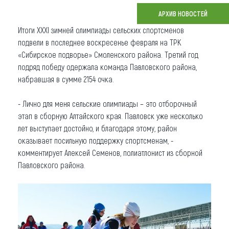
АРХИВ НОВОСТЕЙ
Что привезти (сувениры)
Итоги XXXI зимней олимпиады сельских спортсменов
О регионе
подвели в последнее воскресенье февраля на ТРК
«Сибирское подворье» Смоленского района. Третий год
Коллекция впечатлений
подряд победу одержала команда Павловского района,
набравшая в сумме 2154 очка.
Другие рубрики
- Лично для меня сельские олимпиады – это отборочный
этап в сборную Алтайского края. Павловск уже несколько
лет выступает достойно, и благодаря этому, район
оказывает посильную поддержку спортсменам, -
комментирует Алексей Семенов, полиатлонист из сборной
Павловского района.