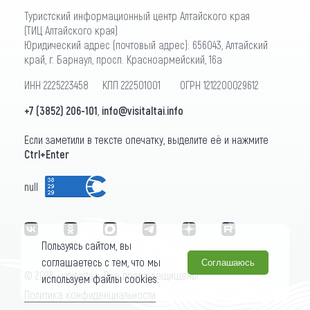
Туристский информационный центр Алтайского края
(ТИЦ Алтайского края)
Юридический адрес (почтовый адрес): 656043, Алтайский
край, г. Барнаул, просп. Красноармейский, 16а
ИНН 2225223458 КПП 222501001 ОГРН 1212200029612
+7 (3852) 206-101
,
info@visitaltai.info
Если заметили в тексте опечатку, выделите её и нажмите
Ctrl+Enter
null
Пользуясь сайтом, вы
соглашаетесь с тем, что мы
Соглашаюсь
© 2026 «visitaltai» Все права защищены.
используем файлы cookies.
Политика конфиденциальности