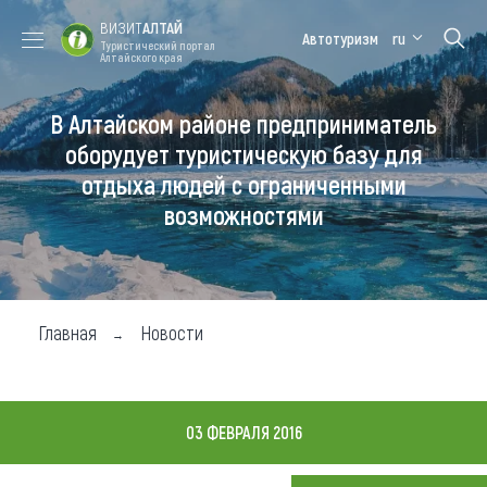
ВИЗИТ
АЛТАЙ
Автотуризм
ru
Туристический портал
Алтайского края
В Алтайском районе предприниматель
Форум VISIT
Цветение
Медицинский
Алтайская
ALTAI
маральника
форум
зимовка
оборудует туристическую базу для
отдыха людей с ограниченными
Туры
возможностями
Где побывать
Чем заняться
Где остановиться
Главная
Новости
Где поесть
Карта
03 ФЕВРАЛЯ 2016
Новости