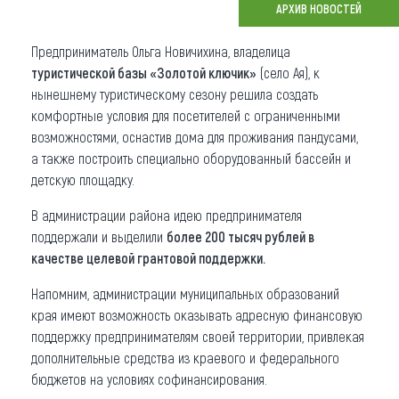
АРХИВ НОВОСТЕЙ
Что привезти (сувениры)
Предприниматель Ольга Новичихина, владелица
О регионе
туристической базы «Золотой ключик»
(село Ая), к
нынешнему туристическому сезону решила создать
Коллекция впечатлений
комфортные условия для посетителей с ограниченными
возможностями, оснастив дома для проживания пандусами,
Другие рубрики
а также построить специально оборудованный бассейн и
детскую площадку.
В администрации района идею предпринимателя
поддержали и выделили
более 200 тысяч рублей в
качестве целевой грантовой поддержки.
Напомним, администрации муниципальных образований
края имеют возможность оказывать адресную финансовую
поддержку предпринимателям своей территории, привлекая
дополнительные средства из краевого и федерального
бюджетов на условиях софинансирования.