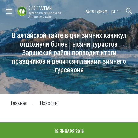
ВИЗИТ
АЛТАЙ
Автотуризм
ru
Туристический портал
Алтайского края
В алтайской тайге в дни зимних каникул
Форум VISIT
Цветение
Медицинский
Алтайская
ALTAI
маральника
форум
зимовка
отдохнули более тысячи туристов.
Заринский район подводит итоги
Туры
праздников и делится планами зимнего
Где побывать
турсезона
Чем заняться
Где остановиться
Главная
Новости
Где поесть
Карта
18 ЯНВАРЯ 2016
Новости