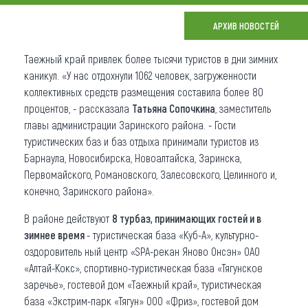
Что привезти (сувениры)
АРХИВ НОВОСТЕЙ
О регионе
Таежный край привлек более тысячи туристов в дни зимних
каникул. «У нас отдохнули 1062 человек, загруженности
Коллекция впечатлений
коллективных средств размещения составила более 80
процентов, - рассказала
Татьяна Сопочкина
, заместитель
Другие рубрики
главы администрации Заринского района. - Гости
туристических баз и баз отдыха принимали туристов из
Барнаула, Новосибирска, Новоалтайска, Заринска,
Первомайского, Романовского, Залесовского, Целинного и,
конечно, Заринского района».
В районе действуют
8 турбаз, принимающих гостей и в
зимнее время
- туристическая база «Куб-А», культурно-
оздоровитель ный центр «SPA-рекан Яново Онсэн» ОАО
«Алтай-Кокс», спортивно-туристическая база «Тягунское
заречье», гостевой дом «Таежный край», туристическая
база «Экстрим-парк «Тягун» ООО «Фриз», гостевой дом