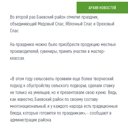
АРХИВ НОВОСТЕЙ
Что привезти (сувениры)
Во второй раз Баевский район отметил праздник,
О регионе
объединяющий Медовый Спас, Яблочный Спас и Ореховый
Спас.
Коллекция впечатлений
На празднике можно было приобрести продукцию местных
Другие рубрики
производителей, сувениры, принять участие в мастер-
классах.
«В этом году сельсоветы проявили еще более творческий
подход к обустройству сельского подворья, сделали ставку
не только на умельцев, но и презентовали свою кухню. Ведь,
как известно, Баевский район по своему составу
многонациональный, и у каждого народа есть традиционные
блюда, которые готовятся по праздникам», - сообщают в
администрации района.