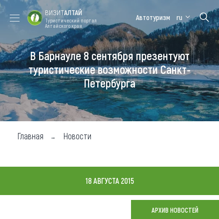
ВИЗИТ
АЛТАЙ
Автотуризм
ru
Туристический портал
Алтайского края
В Барнауле 8 сентября презентуют
Форум VISIT
Цветение
Медицинский
Алтайская
ALTAI
маральника
форум
зимовка
туристические возможности Санкт-
Петербурга
Туры
Где побывать
Чем заняться
Главная
Новости
Где остановиться
Где поесть
18 АВГУСТА 2015
Карта
АРХИВ НОВОСТЕЙ
Новости