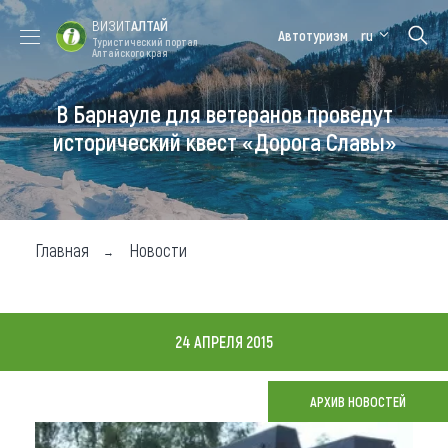
ВИЗИТ
АЛТАЙ
Автотуризм
ru
Туристический портал
Алтайского края
В Барнауле для ветеранов проведут
Форум VISIT
Цветение
Медицинский
Алтайская
ALTAI
маральника
форум
зимовка
исторический квест «Дорога Славы»
Туры
Где побывать
Главная
Новости
Чем заняться
Где остановиться
24 АПРЕЛЯ 2015
Где поесть
Карта
АРХИВ НОВОСТЕЙ
Новости