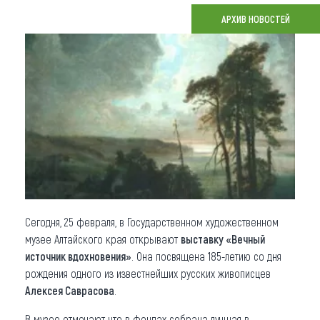
АРХИВ НОВОСТЕЙ
Что привезти (сувениры)
О регионе
Коллекция впечатлений
Другие рубрики
Сегодня, 25 февраля, в Государственном художественном
музее Алтайского края открывают
выставку «Вечный
источник вдохновения»
. Она посвящена 185-летию со дня
рождения одного из известнейших русских живописцев
Алексея Саврасова
.
В музее отмечают, что в фондах собрана лучшая в