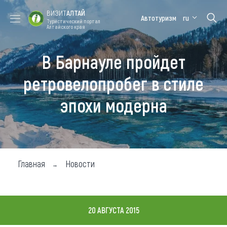
ВИЗИТ
АЛТАЙ
Автотуризм
ru
Туристический портал
Алтайского края
В Барнауле пройдет
Форум VISIT
Цветение
Медицинский
Алтайская
ALTAI
маральника
форум
зимовка
ретровелопробег в стиле
Туры
эпохи модерна
Где побывать
Чем заняться
Где остановиться
Главная
Новости
Где поесть
Карта
20 АВГУСТА 2015
Новости