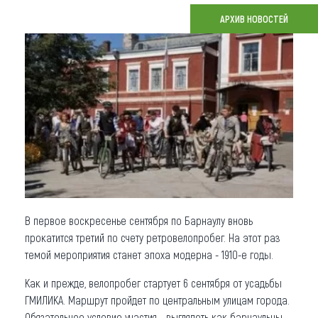
АРХИВ НОВОСТЕЙ
Что привезти (сувениры)
О регионе
Коллекция впечатлений
Другие рубрики
В первое воскресенье сентября по Барнаулу вновь
прокатится третий по счету ретровелопробег. На этот раз
темой мероприятия станет эпоха модерна - 1910-е годы.
Как и прежде, велопробег стартует 6 сентября от усадьбы
ГМИЛИКА. Маршрут пройдет по центральным улицам города.
Обязательное условие участия - выглядеть как барнаульцы,