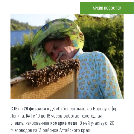
АРХИВ НОВОСТЕЙ
Что привезти (сувениры)
О регионе
Коллекция впечатлений
Другие рубрики
С 16 по 28 февраля
в ДК «Сибэнергомаш» в Барнауле (пр.
Ленина, 147) с 10 до 18 часов работает ежегодная
специализированная
ярмарка меда
. В ней участвуют 20
пчеловодов из 12 районов Алтайского края.