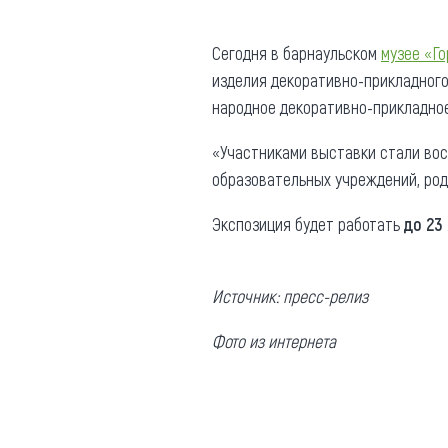
Где поесть
Кар
Сегодня в барнаульском
музее «Г
Нов
Рестораны
изделия декоративно-прикладного
народное декоративно-прикладное
Кафе
Что 
Придорожные кафе
«Участниками выставки стали вос
образовательных учреждений, роди
Экспозиция будет работать
до 23
Другие рубрики
Источник: пресс-релиз
О нас
Фото из интернета
Реестр туроператоров
Алтайского края
Реестр туристических
агентств Алтайского края