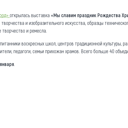
та
О регионе
ород»
открылась выставка
«Мы славим праздник Рождества Хр
ости
Общая информация
 творчества и изобразительного искусства, образцы техническо
 творчество и ремесла.
Как добраться
привезти (сувениры)
Люди, прославившие Ал
питанники воскресных школ, центров традиционной культуры, р
Карты и буклеты
тели, педагоги, семьи прихожан храмов. Всего больше 40 объеди
 января
.