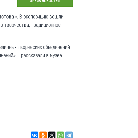
АРХИВ НОВОСТЕЙ
Коллекция впечатлений
истова».
В экспозицию вошли
Блог путешественника
го творчества, традиционное
Видеогалерея
тай
Фотогалерея
азличных творческих объединений
нений», - рассказали в музее.