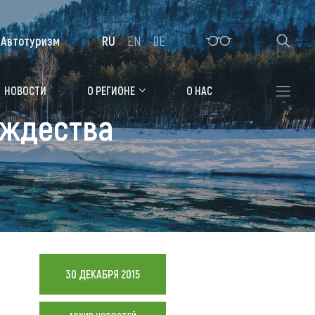
Автотуризм
RU
EN
DE
Алтайская зимовка
НОВОСТИ
О РЕГИОНЕ
О НАС
ождества
Где остановиться
Санатории
Гостиницы, отели
Коттеджи, базы
Сельские усадьбы
Мотели, придорожные отели
30 ДЕКАБРЯ 2015