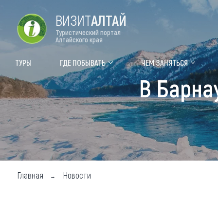
ВИЗИТ
АЛТАЙ
Туристический портал
Алтайского края
Форум VISIT ALTAI
Цвет
ТУРЫ
ГДЕ ПОБЫВАТЬ
ЧЕМ ЗАНЯТЬСЯ
В Барна
Туры
Где
Объек
Объек
Объек
Топ т
Главная
Новости
Для м