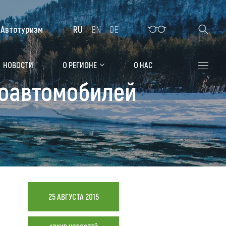
Автотуризм
RU
EN
DE
Алтайская зимовка
НОВОСТИ
О РЕГИОНЕ
О НАС
роавтомобилей
Где остановиться
Санатории
Гостиницы, отели
Коттеджи, базы
Сельские усадьбы
Мотели, придорожные отели
25 АВГУСТА 2015