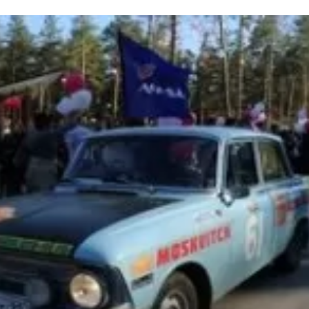
та
О регионе
ости
Общая информация
Как добраться
привезти (сувениры)
Люди, прославившие Ал
Карты и буклеты