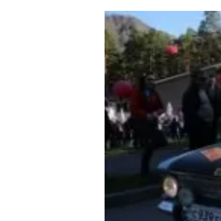
Где поесть
Кар
Нов
Рестораны
Кафе
Что 
Придорожные кафе
Другие рубрики
О нас
Реестр туроператоров
Алтайского края
Реестр туристических
агентств Алтайского края