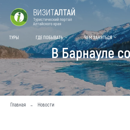
ВИЗИТ
АЛТАЙ
Туристический портал
Алтайского края
Форум VISIT ALTAI
Цвет
ТУРЫ
ГДЕ ПОБЫВАТЬ
ЧЕМ ЗАНЯТЬСЯ
В Барнауле с
Туры
Где
Объек
Объек
Объек
Топ т
Главная
Новости
Для м