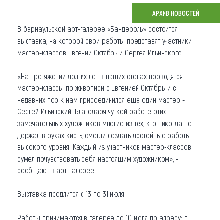
АРХИВ НОВОСТЕЙ
Что привезти (сувениры)
В барнаульской арт-галерее «Бандероль» состоится
О регионе
выставка, на которой свои работы представят участники
мастер-классов Евгении Октябрь и Сергея Ильинского.
Коллекция впечатлений
«На протяжении долгих лет в наших стенах проводятся
Другие рубрики
мастер-классы по живописи с Евгенией Октябрь, и с
недавних пор к нам присоединился еще один мастер -
Сергей Ильинский. Благодаря чуткой работе этих
замечательных художников многие из тех, кто никогда не
держал в руках кисть, смогли создать достойные работы
высокого уровня. Каждый из участников мастер-классов
сумел почувствовать себя настоящим художником», -
сообщают в арт-галерее.
Выставка продлится с 13 по 31 июля.
Работы принимаются в галерее до 10 июля по адресу: г.