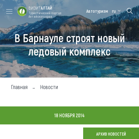
ВИЗИТ
АЛТАЙ
Автотуризм
ru
Туристический портал
Алтайского края
В Барнауле строят новый
Форум VISIT
Цветение
Медицинский
Алтайская
ALTAI
маральника
форум
зимовка
ледовый комплекс
Туры
Где побывать
Чем заняться
Главная
Новости
Где остановиться
Где поесть
18 НОЯБРЯ 2014
Карта
АРХИВ НОВОСТЕЙ
Новости