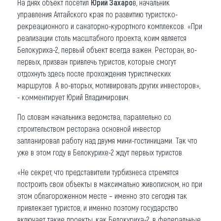
На днях объект посетил
Юрий Захаро
в, начальник
управления Алтайского края по развитию туристско-
рекреационного и санаторно-курортного комплексов. «При
реализации столь масштабного проекта, коим является
Белокуриха-2, первый объект всегда важен. Ресторан, во-
первых, призван привлечь туристов, которые смогут
отдохнуть здесь после прохождения туристических
маршрутов. А во-вторых, мотивировать других инвесторов»,
- комментирует Юрий Владимирович.
По словам начальника ведомства, параллельно со
строительством ресторана основной инвестор
запланировал работу над двумя мини-гостиницами. Так что
уже в этом году в Белокурихе-2 ждут первых туристов.
«Не секрет, что представители турбизнеса стремятся
построить свои объекты в максимально живописном, но при
этом облагороженном месте – именно это сегодня так
привлекает туристов, и именно поэтому государство
включает такие проекты, как Белокуриха-2, в федеральные