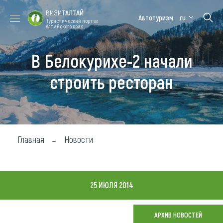
ВИЗИТ
АЛТАЙ
Автотуризм
ru
Туристический портал
Алтайского края
В Белокурихе-2 начали
Форум VISIT
Цветение
Медицинский
Алтайская
ALTAI
маральника
форум
зимовка
строить ресторан
Туры
Где побывать
Чем заняться
Главная
Новости
Где остановиться
Где поесть
25 ИЮЛЯ 2014
Карта
АРХИВ НОВОСТЕЙ
Новости