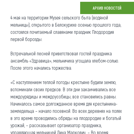
АРХИВ НОВОСТЕЙ
Что привезти (сувениры)
4 мая на территории Музея сельского быта (водяной
О регионе
мельницы), открытого в Белокурихе осенью прошлого года,
состоялся почитаемый славянами праздник Плодородия
Коллекция впечатлений
первой борозды.
Другие рубрики
Встречальной песней приветствовал гостей праздника
ансамбль «Здравица», мельничиха угощала хлебом-солью.
После этого начались торжества.
«С наступлением теплой погоды крестьяне будили землю,
вспоминали своих предков. В эти дни заканчивались все
междоурядицы и междоусобицы, все становились равны.
Начиналось самое долгожданное время для крестьянина-
земледельца – начало посевной. Во всех деревнях на полях
в это время проводились обряды на плодородие и богатый
урожай, – рассказывает организатор праздника,
управляющая мельницей Дина Маркович. – Во время