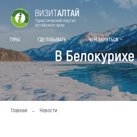
ВИЗИТ
АЛТАЙ
Туристический портал
Алтайского края
Форум VISIT ALTAI
Цвет
ТУРЫ
ГДЕ ПОБЫВАТЬ
ЧЕМ ЗАНЯТЬСЯ
В Белокурихе
Туры
Где
Объек
Объек
Объек
Топ т
Главная
Новости
Для м