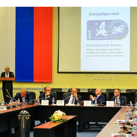
та
О регионе
ости
Общая информация
Как добраться
привезти (сувениры)
Люди, прославившие Ал
Карты и буклеты