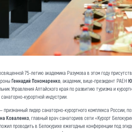
освященной 75-летию академика Разумова в этом году присутств
ороны
Геннадий Пономаренко
, академик, вице-президент РАЕН
Ю
альник Управления Алтайского края по развитию туризма и курор
и санаторно-курортной индустрии.
— признанный лидер санаторно-курортного комплекса России, п
яна Коваленко
, главный врач санаториев сети «Курорт Белокурих
ожил проводить в Белокурихе ежегодные конференции под эгидо