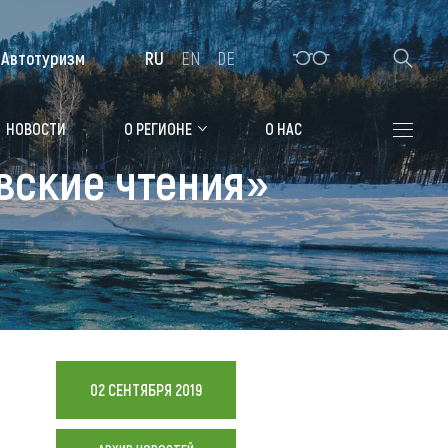
Автотуризм
RU
EN
DE
Алтайская зимовка
НОВОСТИ
О РЕГИОНЕ
О НАС
вские чтения»
Где остановиться
Санатории
Гостиницы, отели
Коттеджи, базы
Сельские усадьбы
Мотели, придорожные отели
02 СЕНТЯБРЯ 2019