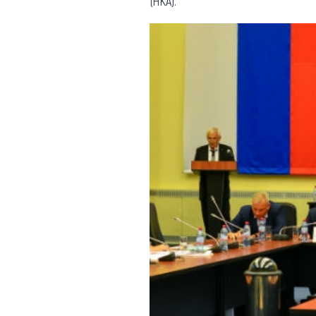
(НКА).