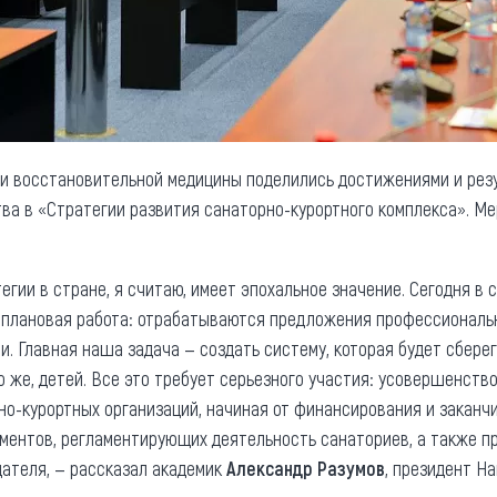
 и восстановительной медицины поделились достижениями и рез
ва в «Стратегии развития санаторно-курортного комплекса». М
гии в стране, я считаю, имеет эпохальное значение. Сегодня в 
т плановая работа: отрабатываются предложения профессиональ
. Главная наша задача — создать систему, которая будет сбере
о же, детей. Все это требует серьезного участия: усовершенств
но-курортных организаций, начиная от финансирования и заканчи
ументов, регламентирующих деятельность санаториев, а также пр
дателя, — рассказал академик
Александр Разумов
, президент Н