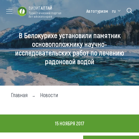
ВИЗИТ
АЛТАЙ
Автотуризм
ru
Туристический портал
Алтайского края
В Белокурихе установили памятник
Форум VISIT
Цветение
Медицинский
Алтайская
ALTAI
маральника
форум
зимовка
основоположнику научно-
исследовательских работ по лечению
Туры
радоновой водой
Где побывать
Чем заняться
Где остановиться
Главная
Новости
Где поесть
Карта
15 НОЯБРЯ 2017
Новости