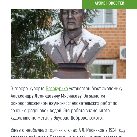
АРХИВ НОВОСТЕЙ
Что привезти (сувениры)
О регионе
Коллекция впечатлений
Другие рубрики
В городе-курорте
Белокуриха
установлен бюст академику
А
лександру Леонидовичу Мясникову.
Он является
основоположником научно-исследовательских работ по
лечению радоновой водой. Это работа знаменитого
художника по металлу Эдуарда Добровольского.
Узнав о необычных горячих ключах, А.Л. Мясников в 1934 году