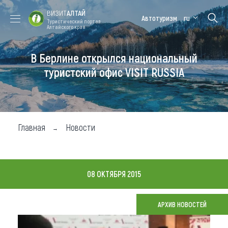
ВИЗИТ
АЛТАЙ
Автотуризм
ru
Туристический портал
Алтайского края
В Берлине открылся национальный
Форум VISIT
Цветение
Медицинский
Алтайская
ALTAI
маральника
форум
зимовка
туристский офис VISIT RUSSIA
Туры
Где побывать
Главная
Новости
Чем заняться
Где остановиться
08 ОКТЯБРЯ 2015
Где поесть
Карта
АРХИВ НОВОСТЕЙ
Новости