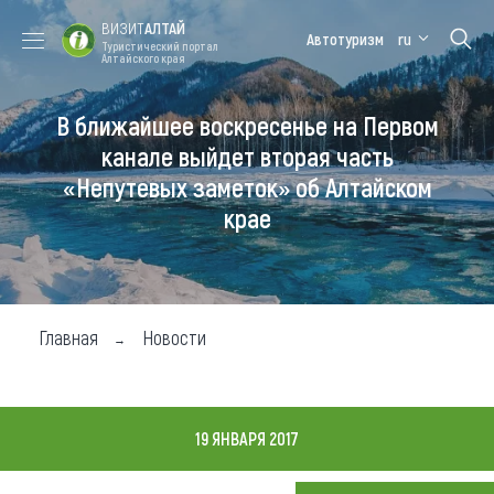
ВИЗИТ
АЛТАЙ
Автотуризм
ru
Туристический портал
Алтайского края
В ближайшее воскресенье на Первом
Форум VISIT
Цветение
Медицинский
Алтайская
ALTAI
маральника
форум
зимовка
канале выйдет вторая часть
«Непутевых заметок» об Алтайском
Туры
крае
Где побывать
Чем заняться
Где остановиться
Главная
Новости
Где поесть
Карта
19 ЯНВАРЯ 2017
Новости