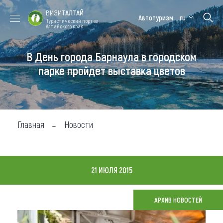
ВИЗИТ
АЛТАЙ
Автотуризм
ru
Туристический портал
Алтайского края
В День города Барнаула в городском
Форум VISIT
Цветение
Медицинский
Алтайская
ALTAI
маральника
форум
зимовка
парке пройдет выставка цветов
Туры
Где побывать
Главная
Новости
Чем заняться
Где остановиться
21 ИЮЛЯ 2015
Где поесть
Карта
АРХИВ НОВОСТЕЙ
Новости