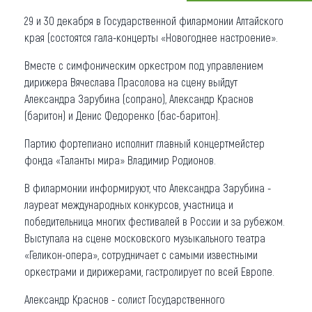
29 и 30 декабря в Государственной филармонии Алтайского
Что привезти (сувениры)
края (состоятся гала-концерты «Новогоднее настроение».
О регионе
Вместе с симфоническим оркестром под управлением
дирижера Вячеслава Прасолова на сцену выйдут
Коллекция впечатлений
Александра Зарубина (сопрано), Александр Краснов
Другие рубрики
(баритон) и Денис Федоренко (бас-баритон).
Партию фортепиано исполнит главный концертмейстер
фонда «Таланты мира» Владимир Родионов.
В филармонии информируют, что Александра Зарубина -
лауреат международных конкурсов, участница и
победительница многих фестивалей в России и за рубежом.
Выступала на сцене московского музыкального театра
«Геликон-опера», сотрудничает с самыми известными
оркестрами и дирижерами, гастролирует по всей Европе.
Александр Краснов - солист Государственного