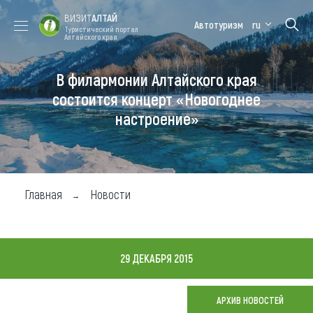
ВИЗИТ
АЛТАЙ
Автотуризм
ru
Туристический портал
Алтайского края
В филармонии Алтайского края
Форум VISIT
Цветение
Медицинский
Алтайская
ALTAI
маральника
форум
зимовка
состоится концерт «Новогоднее
настроение»
Туры
Где побывать
Чем заняться
Главная
Новости
Где остановиться
Где поесть
29 ДЕКАБРЯ 2015
Карта
АРХИВ НОВОСТЕЙ
Новости