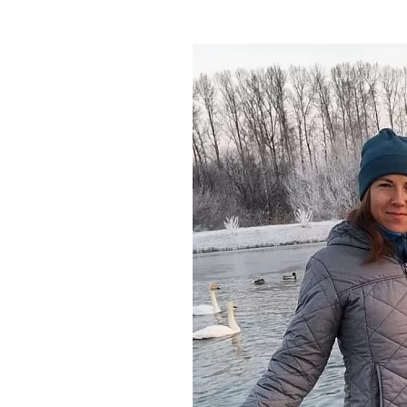
Где поесть
Кар
Нов
Рестораны
Кафе
Что 
Придорожные кафе
Другие рубрики
О нас
Реестр туроператоров
Алтайского края
Реестр туристических
агентств Алтайского края