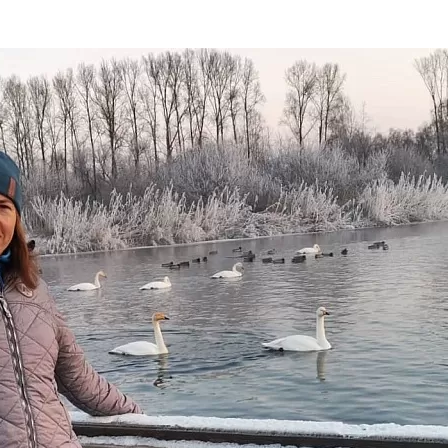
та
О регионе
ости
Общая информация
Как добраться
привезти (сувениры)
Люди, прославившие Ал
Карты и буклеты