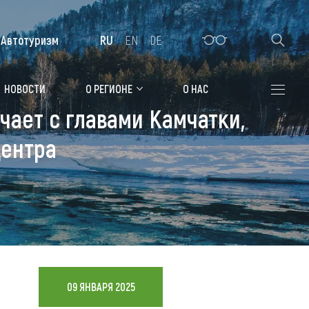
Автотуризм
RU
EN
DE
Алтайская зимовка
НОВОСТИ
О РЕГИОНЕ
О НАС
чает с главами Камчатки,
Где остановиться
центра
Санатории
Гостиницы, отели
Коттеджи, базы
Сельские усадьбы
Мотели, придорожные отели
09 ЯНВАРЯ 2025