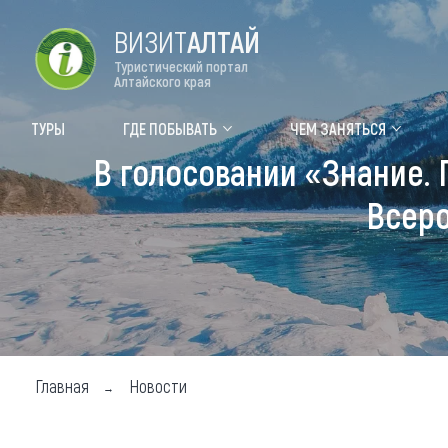
ВИЗИТ
АЛТАЙ
Туристический портал
Алтайского края
Форум VISIT ALTAI
Цвет
ТУРЫ
ГДЕ ПОБЫВАТЬ
ЧЕМ ЗАНЯТЬСЯ
В голосовании «Знание. 
Туры
Где
Всеро
Объек
Объек
Объек
Топ т
Для м
Главная
Новости