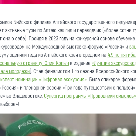
зыков Бийского филиала Алтайского государственного педунивер
ет активные туры по Алтаю как гид и переводчик («более сотни 
она о себе). Пройдя в 2023 году на конкурсной основе обучение
скурсоводом на Международной выставке-форуме «Россия» и
во
уму оценили гида из Алтайского края в среднем на
4,9 по пятиб
сональную страницу Юлии Копыч
в издание
«Лучшие экскурсово
вале молодежи
). Став финалистом 1-го сезона Всероссийского к
эксперт номинации «Цифровая экскурсия»
. Была спикером форум
Россия» и пленарной сессии «Три года путешествий с пользой
е» во Владивостоке.
Супергид программы «Проводники смыслов
 выборе»!