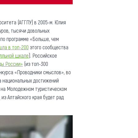
ситета (АГГПУ) в 2005-м. Юлия
туров, тысячи довольных
 по программе «Больше, чем
шла в топ-200
этого сообщества
алльной шкале
). Российское
ды России»
(из топ-300
онкурса «Проводники смыслов», во
а национальных достижений
» на Молодежном туристическом
»
из Алтайского края будет рад