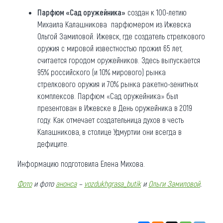
Парфюм «Сад оружейника»
создан к 100-летию
Михаила Калашникова парфюмером из Ижевска
Ольгой Замиловой. Ижевск, где создатель стрелкового
оружия с мировой известностью прожил 65 лет,
считается городом оружейников. Здесь выпускается
95% российского (и 10% мирового) рынка
стрелкового оружия и 70% рынка ракетно-зенитных
комплексов. Парфюм «Сад оружейника» был
презентован в Ижевске в День оружейника в 2019
году. Как отмечает создательница духов в честь
Калашникова, в столице Удмуртии они всегда в
дефиците.
Информацию подготовила Елена Михова.
Фото
и фото
анонса
–
vozdukhgrasa_butik
и
Ольги Замиловой
.