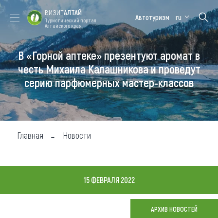
ВИЗИТ
АЛТАЙ
Автотуризм
ru
Туристический портал
Алтайского края
В «Горной аптеке» презентуют аромат в
Форум VISIT
Цветение
Медицинский
Алтайская
ALTAI
маральника
форум
зимовка
честь Михаила Калашникова и проведут
серию парфюмерных мастер-классов
Туры
Где побывать
Чем заняться
Главная
Новости
Где остановиться
Где поесть
15 ФЕВРАЛЯ 2022
Карта
АРХИВ НОВОСТЕЙ
Новости