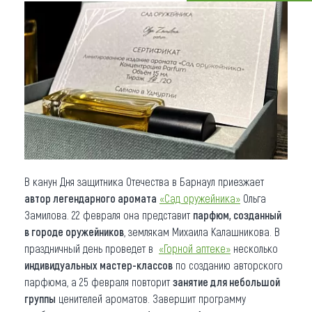
Что привезти (сувениры)
О регионе
Коллекция впечатлений
Другие рубрики
В канун Дня защитника Отечества в Барнаул приезжает
автор легендарного аромата
«Сад оружейника»
Ольга
Замилова. 22 февраля она представит
парфюм, созданный
в городе оружейников
, землякам Михаила Калашникова. В
праздничный день проведет в
«Горной аптеке»
несколько
индивидуальных мастер-классов
по созданию авторского
парфюма, а 25 февраля повторит
занятие для небольшой
группы
ценителей ароматов. Завершит программу