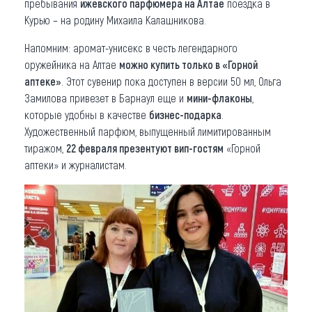
пребывания
ижевского парфюмера на Алтае
поездка в
Курью – на родину Михаила Калашникова.
Напомним: аромат-унисекс в честь легендарного
оружейника на Алтае
можно купить только в «Горной
аптеке»
. Этот сувенир пока доступен в версии 50 мл, Ольга
Замилова привезет в Барнаул еще и
мини-флаконы
,
которые удобны в качестве
бизнес-подарка
.
Художественный парфюм, выпущенный лимитированным
тиражом,
22 февраля презентуют вип-гостям
«Горной
аптеки» и журналистам.