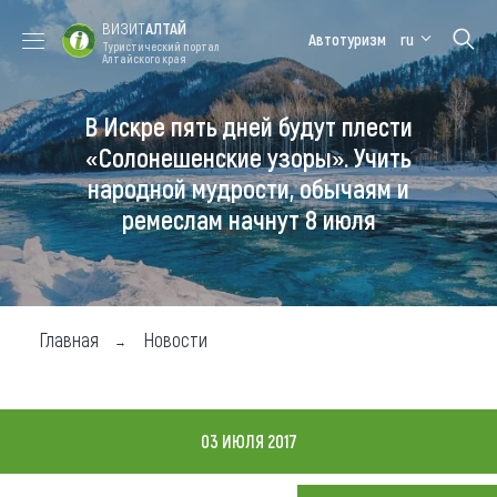
ВИЗИТ
АЛТАЙ
Автотуризм
ru
Туристический портал
Алтайского края
В Искре пять дней будут плести
Форум VISIT
Цветение
Медицинский
Алтайская
ALTAI
маральника
форум
зимовка
«Солонешенские узоры». Учить
народной мудрости, обычаям и
Туры
ремеслам начнут 8 июля
Где побывать
Чем заняться
Где остановиться
Главная
Новости
Где поесть
Карта
03 ИЮЛЯ 2017
Новости