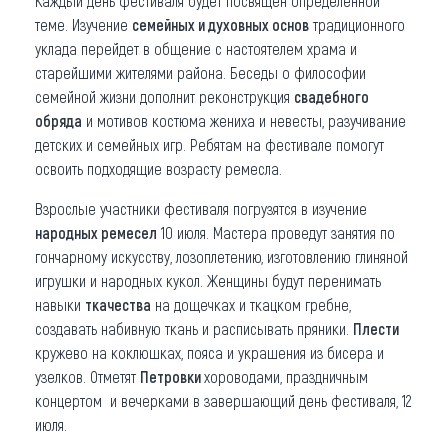
Каждый день фестиваля будет посвящен определенной
теме. Изучение
семейных и духовных основ
традиционного
уклада перейдет в общение с настоятелем храма и
старейшими жителями района. Беседы о философии
семейной жизни дополнит реконструкция
свадебного
обряда
и мотивов костюма жениха и невесты, разучивание
детских и семейных игр. Ребятам на фестивале помогут
освоить подходящие возрасту ремесла.
Взрослые участники фестиваля погрузятся в изучение
народных ремесел
10 июля. Мастера проведут занятия по
гончарному искусству, лозоплетению, изготовлению глиняной
игрушки и народных кукол. Женщины будут перенимать
навыки
ткачества
на дощечках и ткацком гребне,
создавать набивную ткань и расписывать пряники.
Плести
кружево на коклюшках, пояса и украшения из бисера и
узелков. Отметят
Петровки
хороводами, праздничным
концертом и вечерками в завершающий день фестиваля, 12
июля.