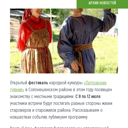
АРХИВ НОВОСТЕЙ
Что привезти (сувениры)
О регионе
Коллекция впечатлений
Другие рубрики
Открытый
фестиваль
народной культуры
«Петровские
гуляния»
в Солонешенском районе в этом году посвящен
знакомству с местными традициями.
С 8 по 12 июля
участники встречи будут постигать разные стороны жизни
староверов и старожилов района. Рассказываем о
новшествах события, публикуем программу.