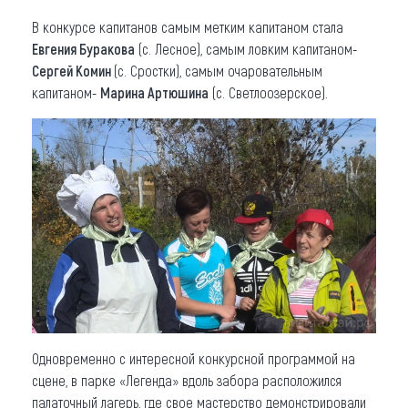
В конкурсе капитанов самым метким капитаном стала
Евгения Буракова
(с. Лесное), самым ловким капитаном-
Сергей Комин
(с. Сростки), самым очаровательным
капитаном-
Марина Артюшина
(с. Светлоозерское).
Одновременно с интересной конкурсной программой на
сцене, в парке «Легенда» вдоль забора расположился
палаточный лагерь, где свое мастерство демонстрировали