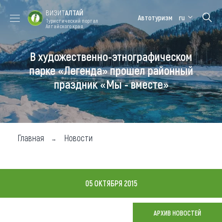
ВИЗИТ
АЛТАЙ
Автотуризм
ru
Туристический портал
Алтайского края
В художественно-этнографическом
Форум VISIT
Цветение
Медицинский
Алтайская
ALTAI
маральника
форум
зимовка
парке «Легенда» прошел районный
праздник «Мы - вместе»
Туры
Где побывать
Чем заняться
Главная
Новости
Где остановиться
Где поесть
05 ОКТЯБРЯ 2015
Карта
АРХИВ НОВОСТЕЙ
Новости