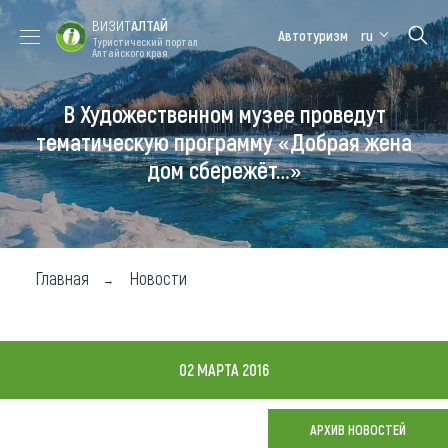
ВИЗИТ
АЛТАЙ
Автотуризм
ru
Туристический портал
Алтайского края
В Художественном музее проведут
Форум VISIT
Цветение
Медицинский
Алтайская
ALTAI
маральника
форум
зимовка
тематическую программу «Добрая жена
дом сбережёт…»
Туры
Где побывать
Чем заняться
Главная
Новости
Где остановиться
Где поесть
02 МАРТА 2016
Карта
АРХИВ НОВОСТЕЙ
Новости