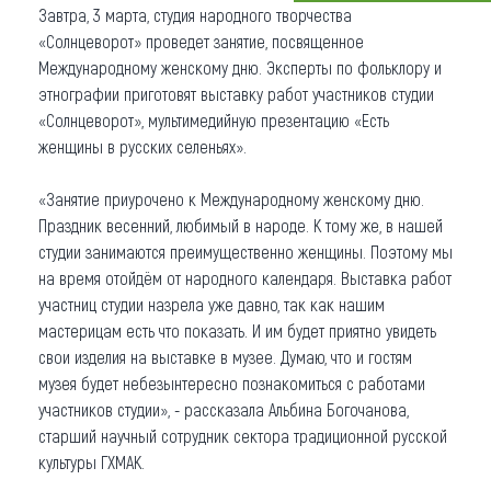
Завтра, 3 марта, студия народного творчества
Что привезти (сувениры)
«Солнцеворот» проведет занятие, посвященное
Международному женскому дню. Эксперты по фольклору и
О регионе
этнографии приготовят выставку работ участников студии
«Солнцеворот», мультимедийную презентацию «Есть
Коллекция впечатлений
женщины в русских селеньях».
Другие рубрики
«Занятие приурочено к Международному женскому дню.
Праздник весенний, любимый в народе. К тому же, в нашей
студии занимаются преимущественно женщины. Поэтому мы
на время отойдём от народного календаря. Выставка работ
участниц студии назрела уже давно, так как нашим
мастерицам есть что показать. И им будет приятно увидеть
свои изделия на выставке в музее. Думаю, что и гостям
музея будет небезынтересно познакомиться с работами
участников студии», - рассказала Альбина Богочанова,
старший научный сотрудник сектора традиционной русской
культуры ГХМАК.