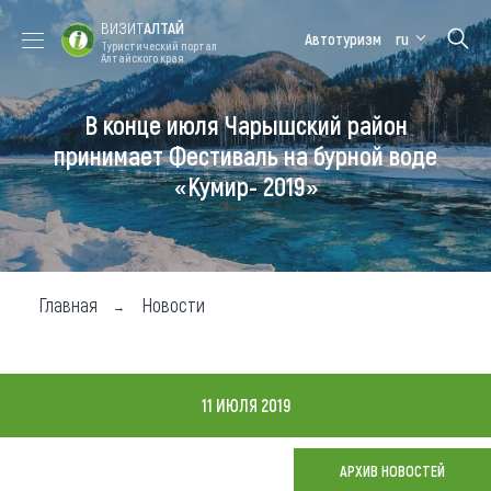
ВИЗИТ
АЛТАЙ
Автотуризм
ru
Туристический портал
Алтайского края
В конце июля Чарышский район
Форум VISIT
Цветение
Медицинский
Алтайская
ALTAI
маральника
форум
зимовка
принимает Фестиваль на бурной воде
«Кумир- 2019»
Туры
Где побывать
Чем заняться
Главная
Новости
Где остановиться
Где поесть
11 ИЮЛЯ 2019
Карта
АРХИВ НОВОСТЕЙ
Новости