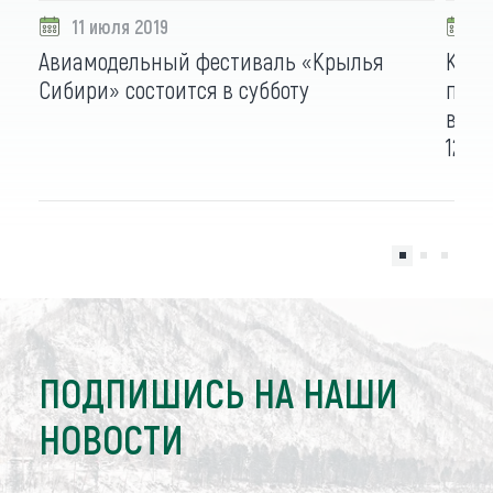
11 июля 2019
1
Авиамодельный фестиваль «Крылья
Комп
Сибири» состоится в субботу
по б
выхо
12 и
ПОДПИШИСЬ НА НАШИ
НОВОСТИ