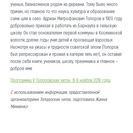
ученых, бизнесменов родом из деревни. Тому было много
причин, но главное то, что наука, культура и образование
сами шли в село. Адриан Митрофанович Топоров в 1920 году
добровольно приехал в работать из Барнаула в сельскую
школу. Он стал основателем первой коммуны в Косихинской
волости, долгие годы учил детей и просвещал взрослых.
Несмотря на ужасы и трудности советской эпохи (Топоров
был репрессирован и провел в лагерях пять лет), он оставил
после себя книги, учеников, школу, преемника и главное –
доброе имя.
Программа V Топоровских читок. 8-9 ноября 2016 года
С использованием информации, предоставленной
организаторами Топороских читок, подготовила Жанна
Михиенко