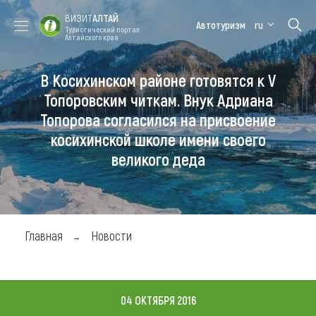
ВИЗИТ
АЛТАЙ
Автотуризм
ru
Туристический портал
Алтайского края
В Косихинском районе готовятся к V
Форум VISIT
Цветение
Медицинский
Алтайская
ALTAI
маральника
форум
зимовка
Топоровским читкам. Внук Адриана
Топорова согласился на присвоение
Туры
косихинской школе имени своего
Где побывать
великого деда
Чем заняться
Где остановиться
Главная
Новости
Где поесть
Карта
04 ОКТЯБРЯ 2016
Новости