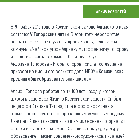
Что привезти (сувениры)
АРХИВ НОВОСТЕЙ
О регионе
8-9 ноября 2016 года в Косихинском районе Алтайского края
состоятся
V Топороские читки
. В этом году мероприятие
Коллекция впечатлений
посвящено 125-летию учителя-просветителя, основателя
коммуны «Майское утро» Адриану Митрофановичу Топорову
Другие рубрики
и 55-летию полета в космос Г.С. Титова. Внук
Андриана Топорова - Игорь Топоров прислал согласие на
присвоение имени его великого деда МБОУ
«Косихинская
средняя общеобразовательная школа».
Адриан Топоров работал почти 100 лет назад учителем
школы в селе Верх-Жилино Косихинской волости. Он был
педагогом Степана Титова, отца второго космонавта.
Герман Титов называл Топорова своим «духовным дедом».
Двадцатый век позволил выходцам из деревень оторваться
от сохи и взлететь в космос. Село питало науку, культуру,
образование. Тысячи современных художников, писателей,