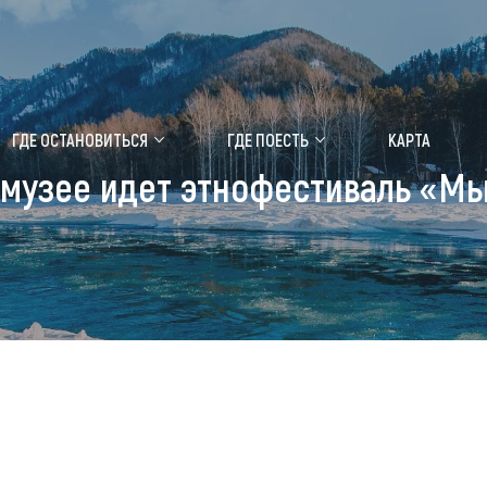
ение маральника
Медицинский форум
ГДЕ ОСТАНОВИТЬСЯ
ГДЕ ПОЕСТЬ
КАРТА
 музее идет этнофестиваль «Мы
 побывать
Чем заняться
ты природы
Календарь событий
ты истории и культуры
Аудиогид
ты развлечений
Мой маршрут
уристических мест
аломобильных граждан