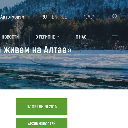
Автотуризм
RU
EN
DE
Алтайская зимовка
НОВОСТИ
О РЕГИОНЕ
О НАС
 живем на Алтае»
Где остановиться
Санатории
Гостиницы, отели
Коттеджи, базы
Сельские усадьбы
07 ОКТЯБРЯ 2014
Мотели, придорожные отели
АРХИВ НОВОСТЕЙ