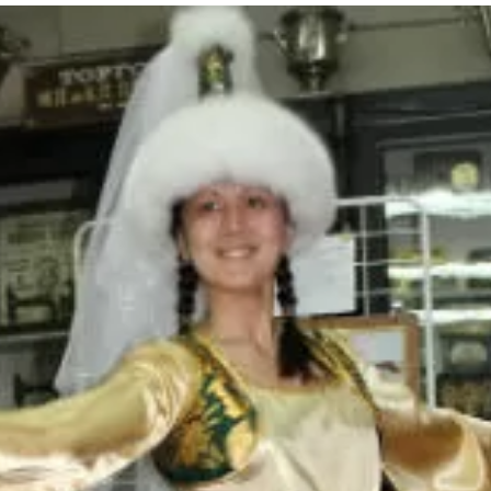
та
О регионе
ости
Общая информация
Как добраться
привезти (сувениры)
Люди, прославившие Ал
Карты и буклеты