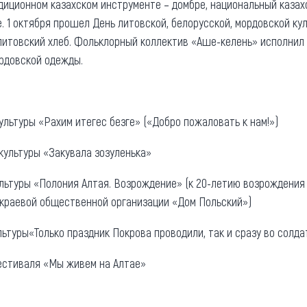
диционном казахском инструменте – домбре, национальный казах
. 1 октября прошел День литовской, белорусской, мордовской кул
итовский хлеб. Фольклорный коллектив «Аше-келень» исполнил 
рдовской одежды.
ультуры «Рахим итегес безге» («Добро пожаловать к нам!»)
 культуры «Закувала зозуленька»
ультуры «Полония Алтая. Возрождение» (к 20-летию возрождения
 краевой общественной организации «Дом Польский»)
ультуры«Только праздник Покрова проводили, так и сразу во солд
естиваля «Мы живем на Алтае»