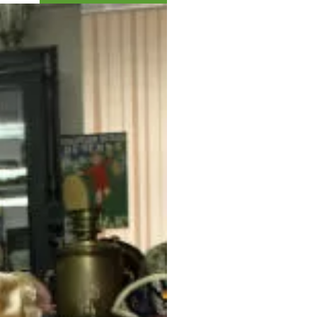
Коллекция впечатлений
Блог путешественника
Видеогалерея
тай
Фотогалерея