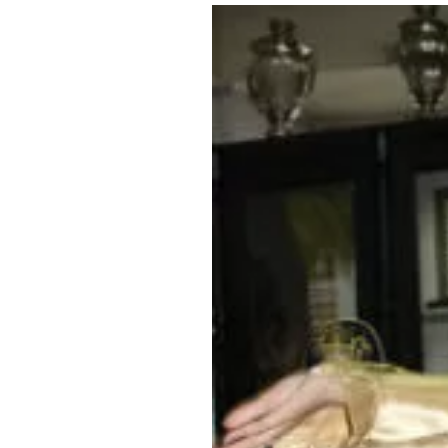
Где поесть
Кар
Нов
Рестораны
Кафе
Что 
Придорожные кафе
Другие рубрики
О нас
Реестр туроператоров
Алтайского края
Реестр туристических
агентств Алтайского края