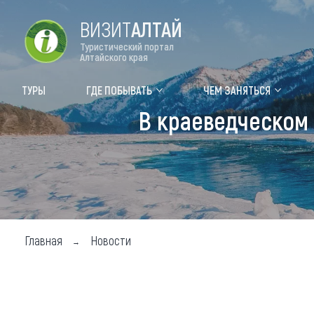
ВИЗИТ
АЛТАЙ
Туристический портал
Алтайского края
Форум VISIT ALTAI
Цвет
ТУРЫ
ГДЕ ПОБЫВАТЬ
ЧЕМ ЗАНЯТЬСЯ
В краеведческом
Туры
Где
Объек
Объек
Объек
Главная
Новости
Топ т
Для м