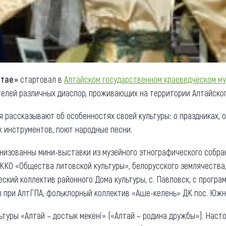
лтае»
стартовал в
Алтайском государственном краеведческом м
телей различных диаспор, проживающих на территории Алтайског
 рассказывают об особенностях своей культуры: о праздниках, о
 инструментов, поют народные песни.
анизованны мини-выставки из музейного этнографического собра
ККО «Общества литовской культуры», белорусского землячества
еский коллектив районного Дома культуры, с. Павловск, с прогр
ры при АлтГПА, фольклорный коллектив «Аше-келень» ДК пос. Южн
льтуры «Алтай – достык мекенi» («Алтай – родина дружбы»). На