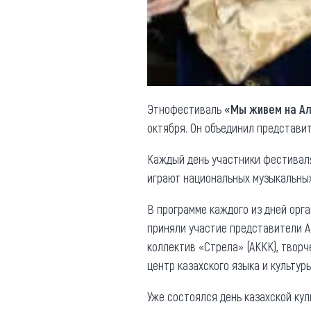
Обращения граждан
Противодействие коррупции
Этнофестиваль
«Мы живем на А
октября. Он объединил представи
Каждый день участники фестиваля
играют национальных музыкальных
В программе каждого из дней орг
приняли участие представители А
коллектив «Стрела» (АККК), творч
центр казахского языка и культу
Уже состоялся день казахской ку