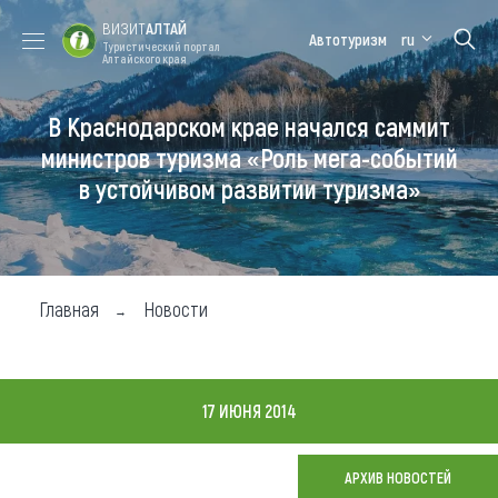
ВИЗИТ
АЛТАЙ
Автотуризм
ru
Туристический портал
Алтайского края
В Краснодарском крае начался саммит
Форум VISIT
Цветение
Медицинский
Алтайская
ALTAI
маральника
форум
зимовка
министров туризма «Роль мега-событий
в устойчивом развитии туризма»
Туры
Где побывать
Чем заняться
Главная
Новости
Где остановиться
Где поесть
17 ИЮНЯ 2014
Карта
АРХИВ НОВОСТЕЙ
Новости