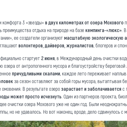
та
О регионе
ости
Общая информация
м комфорта 3 «звезды»
в двух километрах от озера Мохового
п
ь преимущества отдыха на природе на базе
кемпинга-«люкс»
. 
Как добраться
привезти (сувениры)
тании», ее создатели организуют
масштабную экологическую 
Люди, прославившие Ал
риглашают
волонтеров, дайверов, журналистов
, блогеров и спо
Карты и буклеты
официально стартует
2 июня
, в Международный день очистки во
ю озера от антропогенного мусора и благоустройству береговой
женное
причудливыми скалами
, каждое лето переживает наплыв
еловек
за сезон оставляют за собой горы мусора, вытаптывая бе
 омовения. В результате озеро
зарастает и заболачивается
с 
роды может просто исчезнуть
. Один из партнеров проекта, био
дее очистки озера Мохового уже не один год. Были неоднократн
пы, но не удавалось. Но вот наконец, вроде, дело сдвинулось с 