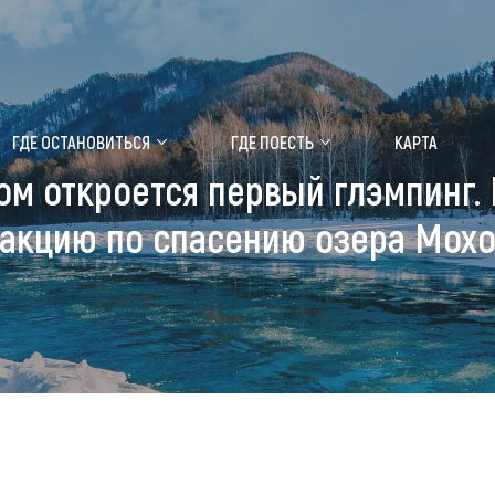
ение маральника
Медицинский форум
ГДЕ ОСТАНОВИТЬСЯ
ГДЕ ПОЕСТЬ
КАРТА
ом откроется первый глэмпинг. 
 побывать
Чем заняться
акцию по спасению озера Мох
ты природы
Календарь событий
ты истории и культуры
Аудиогид
ты развлечений
Мой маршрут
уристических мест
аломобильных граждан