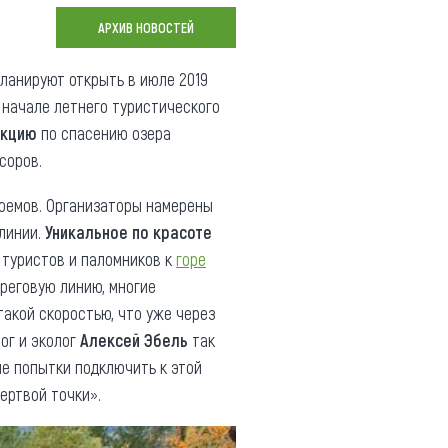
Коллекция впечатлений
АРХИВ НОВОСТЕЙ
Блог путешественника
ланируют открыть в июле 2019
В начале летнего туристического
Видеогалерея
акцию
по спасению озера
тай
Фотогалерея
нсоров.
доемов. Организаторы намерены
 линии.
Уникальное по красоте
 туристов и паломников к
горе
реговую линию, многие
такой скоростью, что уже через
лог и эколог
Алексей Эбель
так
ые попытки подключить к этой
мертвой точки».