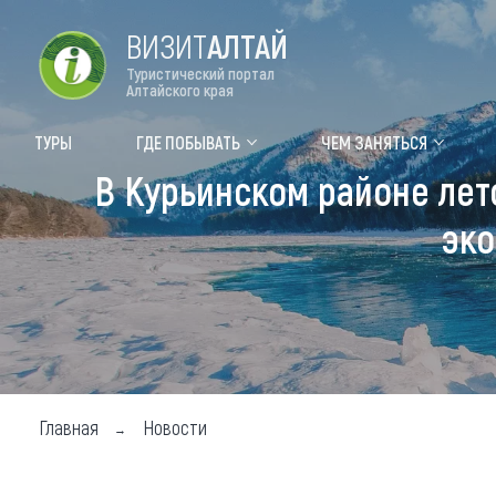
ВИЗИТ
АЛТАЙ
Туристический портал
Алтайского края
Форум VISIT ALTAI
Цвет
ТУРЫ
ГДЕ ПОБЫВАТЬ
ЧЕМ ЗАНЯТЬСЯ
В Курьинском районе лет
Туры
Где
эко
Объек
Объек
Объек
Топ т
Для м
Главная
Новости