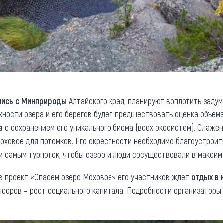
ись с Минприроды
Алтайского края, планируют воплотить задум
хности озера и его берегов будет предшествовать оценка объем
а
с сохранением его уникального биома (всех экосистем). Слаже
оховое для потомков. Его окрестности необходимо благоустроит
м самым турпоток, чтобы озеро и люди сосуществовали в макси
 в проект «Спасем озеро Моховое» его участников ждет
отдых в 
нсоров – рост социального капитала. Подробности организаторы