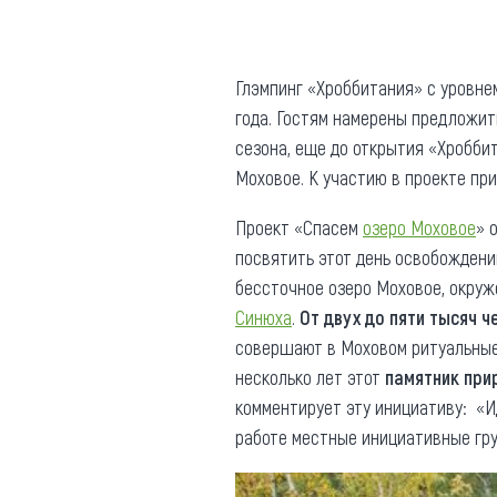
Где поесть
Кар
Нов
Рестораны
Глэмпинг «Хроббитания» с уровне
года. Гостям намерены предложит
Кафе
Что 
сезона, еще до открытия «Хробби
Придорожные кафе
Моховое. К участию в проекте п
Проект «Спасем
озеро Моховое
» 
посвятить этот день освобождени
бессточное озеро Моховое, окру
Другие рубрики
Синюха
.
От двух до пяти тысяч ч
совершают в Моховом ритуальные
О нас
несколько лет этот
памятник при
Реестр туроператоров
комментирует эту инициативу: «И
Алтайского края
работе местные инициативные груп
Реестр туристических
агентств Алтайского края