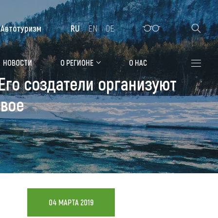
Автотуризм
RU
EN
DE
Алтайская зимовка
НОВОСТИ
О РЕГИОНЕ
О НАС
Его создатели организуют
Где остановиться
овое
Санатории
Гостиницы, отели
Коттеджи, базы
Сельские усадьбы
Мотели, придорожные отели
04 МАРТА 2019