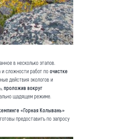
анное в несколько этапов.
а и сложности работ по
очистке
нные действия экологов и
ь,
проложив
вокруг
мально щадящем режиме.
кемпинге «Горная Колывань»
 готовы предоставить по запросу