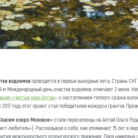
тки водоемов
проводится в первые выходные лета. Страны СНГ 
19-м Международный день очистки водоемов отмечают 2 июня. На
акция «Чистые реки Алтая»
: с наступлением теплого сезона вол
В 2017 году этот проект стал победителем конкурса грантов През
Спасем озеро Моховое»
стали переселенцы на Алтай Ольга Род
ист-любитель»). Рассказывая о себе, они упоминают 15 лет в ма
вития международного волонтерского движения. Пара намерена о