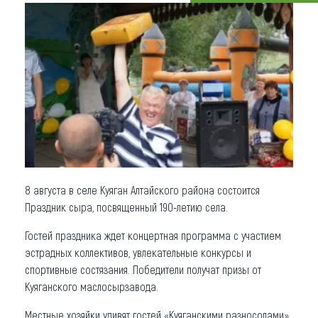
Что привезти (сувениры)
О регионе
Коллекция впечатлений
Другие рубрики
8 августа в селе Куяган Алтайского района состоится
Праздник сыра, посвященный 190-летию села.
Гостей праздника ждет концертная программа с участием
эстрадных коллективов, увлекательные конкурсы и
спортивные состязания. Победители получат призы от
Куяганского маслосырзавода.
Местные хозяйки удивят гостей «Куяганскими разносолами».