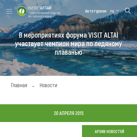
ВИЗИТ
АЛТАЙ
Автотуризм
ru
Туристический портал
Алтайского края
В мероприятиях форума VISIT ALTAI
Форум VISIT
Цветение
Медицинский
Алтайская
ALTAI
маральника
форум
зимовка
участвует чемпион мира по ледяному
плаванью
Туры
Где побывать
Чем заняться
Главная
Новости
Где остановиться
Где поесть
20 АПРЕЛЯ 2015
Карта
АРХИВ НОВОСТЕЙ
Новости