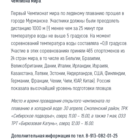
чемпиона мира
.
Первый Чемпионат мира по ледяному плаванию прошел в
городе Мурманске. Участники должны были преодолеть
дистанцию 1000 м (!) менее чем за 25 минут при
температуре воды не выше 5 градусов. На момент
соревнований температура воды составляла +0,8 градусов.
Участие в этих соревнованиях приняли 465 спортсменов из
24 стран мира, в то числе из Бельгии, Бразилии,
Великобритании, Дании, Италии, Ирландии, Израиля,
Казахстана, Латвии, Эстонии, Нидерландов, США, Финляндии,
Германии, Франции, Чехии, Чили, ЮАР, Китая). Россия
показала высочайший уровень подготовки пловцов.
Место и время проведения открытого чемпионата по
плаванию в холодной воде: 30 апреля, Смоленский район, ТРК
«Сибирское подворье», озеро, 11.00 – 15.00, а также 1 мая, ОЭЗ
ТРТ «Бирюзовая Катунь», озеро, 12.00 – 16.00.
Дополнительная информация по тел. 8-913-082-01-25