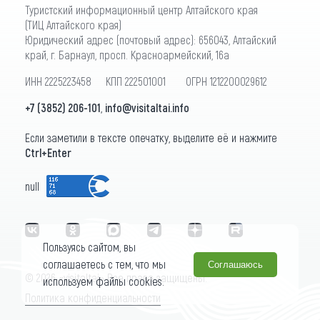
Туристский информационный центр Алтайского края
(ТИЦ Алтайского края)
Юридический адрес (почтовый адрес): 656043, Алтайский
край, г. Барнаул, просп. Красноармейский, 16а
ИНН 2225223458 КПП 222501001 ОГРН 1212200029612
+7 (3852) 206-101
,
info@visitaltai.info
Если заметили в тексте опечатку, выделите её и нажмите
Ctrl+Enter
null
Пользуясь сайтом, вы
соглашаетесь с тем, что мы
Соглашаюсь
© 2026 «visitaltai» Все права защищены.
используем файлы cookies.
Политика конфиденциальности