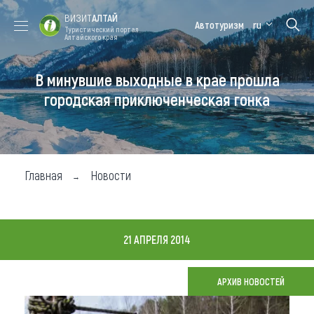
ВИЗИТ
АЛТАЙ
Автотуризм
ru
Туристический портал
Алтайского края
В минувшие выходные в крае прошла
Форум VISIT
Цветение
Медицинский
Алтайская
ALTAI
маральника
форум
зимовка
городская приключенческая гонка
Туры
Где побывать
Главная
Новости
Чем заняться
Где остановиться
21 АПРЕЛЯ 2014
Где поесть
Карта
АРХИВ НОВОСТЕЙ
Новости