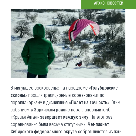
АРХИВ НОВОСТЕЙ
Что привезти (сувениры)
О регионе
Коллекция впечатлений
Другие рубрики
В минувшее воскресенье на парадроме «
Голубцовские
склоны
» прошли традиционные соревнования по
парапланеризму в дисциплине «
Полет на точность
». Этим
событием
в Заринском районе
парапланерный клуб
«Крылья Алтая»
завершает каждую зиму
. На этот раз
соревнования были весьма статусными:
Чемпионат
Сибирского федерального округа
собрал пилотов из пяти