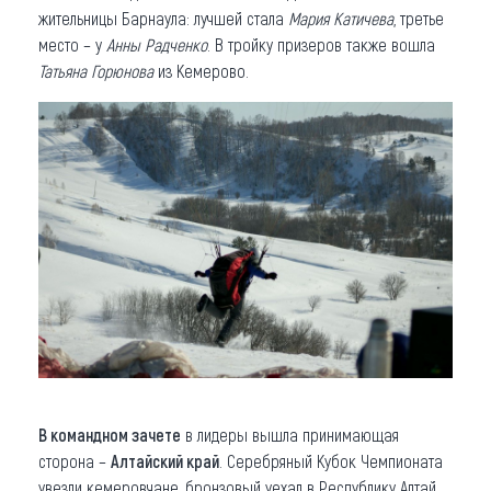
жительницы Барнаула: лучшей стала
Мария Катичева
, третье
место – у
Анны Радченко
. В тройку призеров также вошла
Татьяна Горюнова
из Кемерово.
В командном зачете
в лидеры вышла принимающая
сторона –
Алтайский край
. Серебряный Кубок Чемпионата
увезли кемеровчане, бронзовый уехал в Республику Алтай.