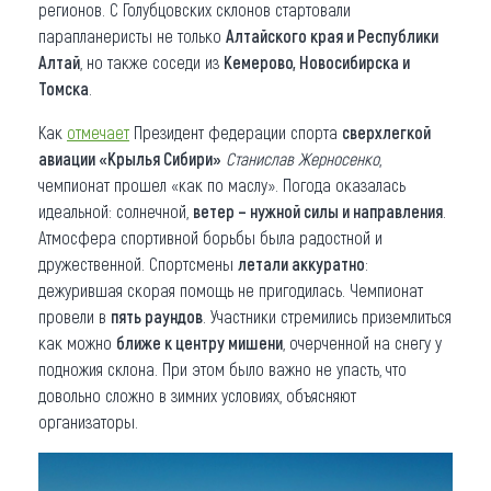
регионов. С Голубцовских склонов стартовали
парапланеристы не только
Алтайского края и Республики
Алтай
, но также соседи из
Кемерово, Новосибирска и
Томска
.
Как
отмечает
Президент федерации спорта
сверхлегкой
авиации «Крылья Сибири»
Станислав Жерносенко
,
чемпионат прошел «как по маслу». Погода оказалась
идеальной: солнечной,
ветер – нужной силы и направления
.
Атмосфера спортивной борьбы была радостной и
дружественной. Спортсмены
летали аккуратно
:
дежурившая скорая помощь не пригодилась. Чемпионат
провели в
пять раундов
. Участники стремились приземлиться
как можно
ближе к центру мишени
, очерченной на снегу у
подножия склона. При этом было важно не упасть, что
довольно сложно в зимних условиях, объясняют
организаторы.