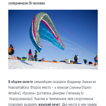
соперничали 26 человек
.
В общем зачете
сильнейшим оказался
Владимир Заикин
из
Новоалтайска. Второе место – у
Алексея Слукина
(Горно-
Алтайск), «бронза» досталась
Дмитрию Степанову
(с.
Новороманово). Участие в Чемпионате пяти спортсменок
позволило выделить
женский зачет
. Два места в нем заняли