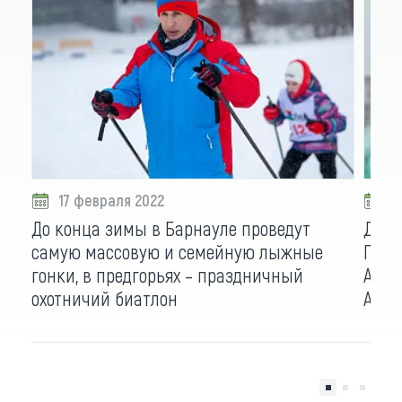
17 февраля 2022
1
До конца зимы в Барнауле проведут
До т
самую массовую и семейную лыжные
Подр
гонки, в предгорьях – праздничный
Алта
охотничий биатлон
ALTA