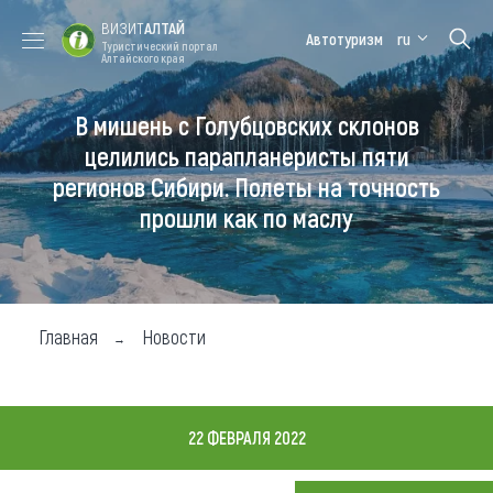
ВИЗИТ
АЛТАЙ
Автотуризм
ru
Туристический портал
Алтайского края
В мишень с Голубцовских склонов
Форум VISIT
Цветение
Медицинский
Алтайская
ALTAI
маральника
форум
зимовка
целились парапланеристы пяти
регионов Сибири. Полеты на точность
Туры
прошли как по маслу
Где побывать
Чем заняться
Где остановиться
Главная
Новости
Где поесть
Карта
22 ФЕВРАЛЯ 2022
Новости