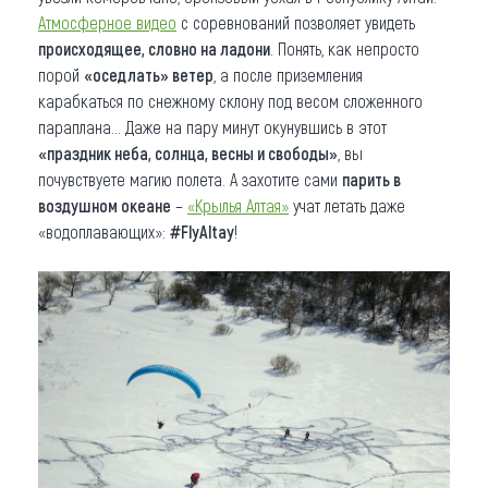
Атмосферное видео
с соревнований позволяет увидеть
происходящее, словно на ладони
. Понять, как непросто
порой
«оседлать» ветер
, а после приземления
карабкаться по снежному склону под весом сложенного
параплана… Даже на пару минут окунувшись в этот
«праздник неба, солнца, весны и свободы»
, вы
почувствуете магию полета. А захотите сами
парить в
воздушном океане
–
«Крылья Алтая»
учат летать даже
«водоплавающих»:
#
FlyAltay
!