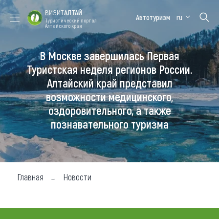
ВИЗИТ
АЛТАЙ
Автотуризм
ru
Туристический портал
Алтайского края
В Москве завершилась Первая
Форум VISIT
Цветение
Медицинский
Алтайская
ALTAI
маральника
форум
зимовка
Туристская неделя регионов России.
Алтайский край представил
Туры
возможности медицинского,
Где побывать
оздоровительного, а также
познавательного туризма
Чем заняться
Где остановиться
Где поесть
Главная
Новости
Карта
Новости