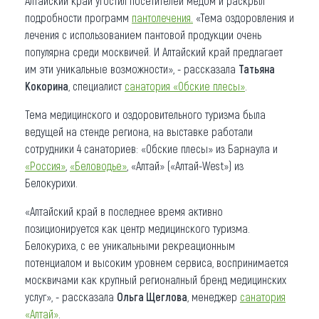
Алтайский край угостил посетителей медом и раскрыл
подробности программ
пантолечения.
«Тема оздоровления и
лечения с использованием пантовой продукции очень
популярна среди москвичей. И Алтайский край предлагает
им эти уникальные возможности», - рассказала
Татьяна
Кокорина
, специалист
санатория «Обские плесы»
.
Тема медицинского и оздоровительного туризма была
ведущей на стенде региона, на выставке работали
сотрудники 4 санаториев: «Обские плесы» из Барнаула и
«Россия»
,
«Беловодье»
, «Алтай» («Алтай-West») из
Белокурихи.
«Алтайский край в последнее время активно
позиционируется как центр медицинского туризма.
Белокуриха, с ее уникальными рекреационным
потенциалом и высоким уровнем сервиса, воспринимается
москвичами как крупный регионалный бренд медицинских
услуг», - рассказала
Ольга Щеглова
, менеджер
санатория
«Алтай»
.