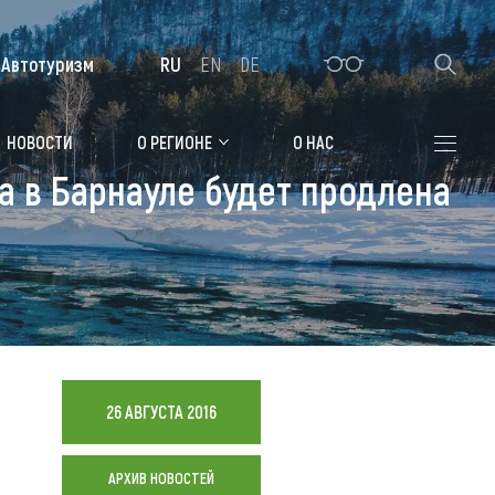
Автотуризм
RU
EN
DE
Алтайская зимовка
НОВОСТИ
О РЕГИОНЕ
О НАС
а в Барнауле будет продлена
Где остановиться
Санатории
Гостиницы, отели
Коттеджи, базы
Сельские усадьбы
26 АВГУСТА 2016
Мотели, придорожные отели
АРХИВ НОВОСТЕЙ