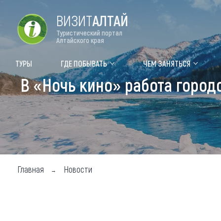
ВИЗИТ
АЛТАЙ
Туристический портал
Алтайского края
Форум VISIT ALTAI
Цвет
ТУРЫ
ГДЕ ПОБЫВАТЬ
ЧЕМ ЗАНЯТЬСЯ
В «Ночь кино» работа город
Туры
Где
Объек
Объек
Объек
Главная
Новости
Топ т
Для м