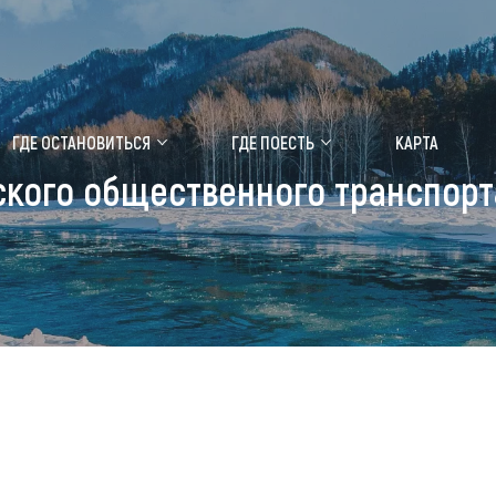
ение маральника
Медицинский форум
ГДЕ ОСТАНОВИТЬСЯ
ГДЕ ПОЕСТЬ
КАРТА
ского общественного транспорт
 побывать
Чем заняться
ты природы
Календарь событий
ты истории и культуры
Аудиогид
ты развлечений
Мой маршрут
уристических мест
аломобильных граждан