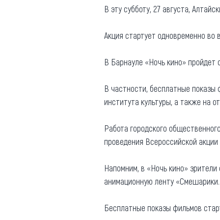
В эту субботу, 27 августа, Алтай
Где поесть
Кар
Нов
Акция стартует одновременно во в
Рестораны
Кафе
Что 
В Барнауле «Ночь кино» пройдет с
Придорожные кафе
В частности, бесплатные показы 
института культуры, а также на о
Работа городского общественного
Другие рубрики
проведения Всероссийской акции 
О нас
Напомним, в «Ночь кино» зрители
Реестр туроператоров
Алтайского края
анимационную ленту «Смешарики. 
Реестр туристических
агентств Алтайского края
Бесплатные показы фильмов старт