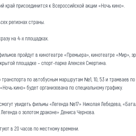
ский край присоединится к Всероссийской акции «Ночь кино».
та
О регионе
ости
сех регионах страны.
Общая информация
Как добраться
привезти (сувениры)
разу на 4-х площадках.
Люди, прославившие Ал
Карты и буклеты
фильмов пройдут в кинотеатре «Премьера», кинотеатре «Мир», з
ткрытой площадке – спорт-парке Алексея Смертина.
 транспорта по автобусным маршрутам №1, 10, 53 и трамваев п
«Ночь кино» будет организована по специальному графику.
 смогут увидеть фильмы «Легенда №17» Николая Лебедева, «Бат
Легенда о золотом драконе» Дениса Чернова.
уют в 20 часов по местному времени.