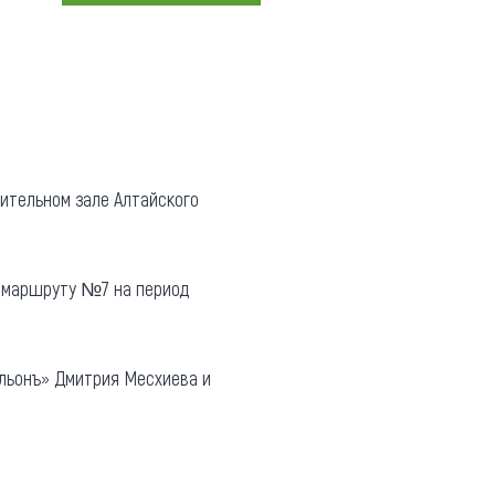
Коллекция впечатлений
Блог путешественника
Видеогалерея
тай
Фотогалерея
рительном зале Алтайского
о маршруту №7 на период
альонъ» Дмитрия Месхиева и