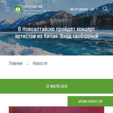
ВИЗИТ
АЛТАЙ
Автотуризм
ru
Туристический портал
Алтайского края
В Новоалтайске пройдет концерт
Форум VISIT
Цветение
Медицинский
Алтайская
ALTAI
маральника
форум
зимовка
артистов из Китая. Вход свободный
Туры
Где побывать
Главная
Новости
Чем заняться
Где остановиться
27 ИЮЛЯ 2015
Где поесть
Карта
АРХИВ НОВОСТЕЙ
Новости