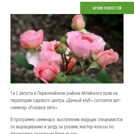
АРХИВ НОВОСТЕЙ
Что привезти (сувениры)
О регионе
Коллекция впечатлений
Другие рубрики
1 и 2 августа в Первомайском районе Алтайского края на
территории садового центра «Дачный клуб» состоится арт-
семинар «Розовое лето».
В программе семинара: выступления ведущих специалистов
по выращиванию и уходу за розами, мастер-классы по
флористики, дегустация блюд из роз.